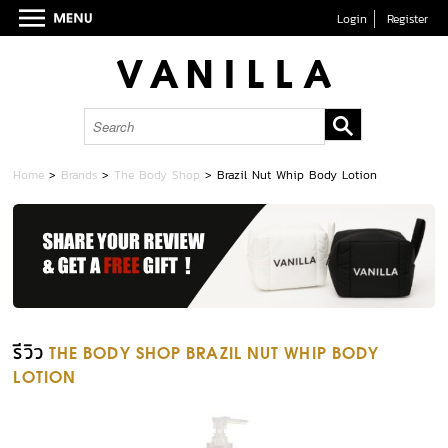
Login
Register
Home
>
Brands
>
The Body Shop
>
Brazil Nut Whip Body Lotion
รีวิว
THE BODY SHOP BRAZIL NUT WHIP BODY
LOTION