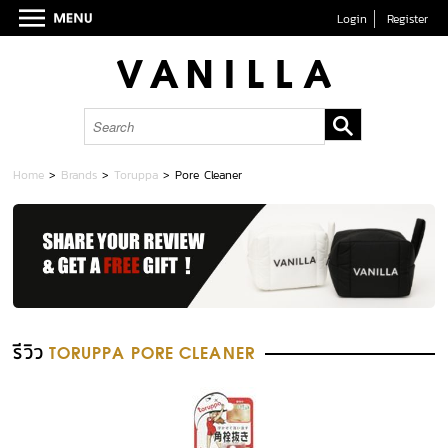
Login
Register
Home
>
Brands
>
Toruppa
>
Pore Cleaner
รีวิว
TORUPPA PORE CLEANER