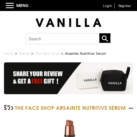
Login
Register
Home
>
Brands
>
The Face Shop
>
Arsainte Nutritive Serum
รีวิว
THE FACE SHOP ARSAINTE NUTRITIVE SERUM