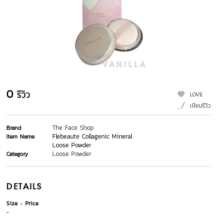
0
รีวิว
LOVE
เขียนรีวิว
The Face Shop
Brand
Flebeaute Collagenic Mineral
Item Name
Loose Powder
Loose Powder
Category
DETAILS
Size
Price
-