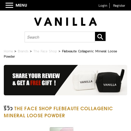
Login
Register
Home
>
Brands
>
The Face Shop
>
Flebeaute Collagenic Mineral Loose
Powder
รีวิว
THE FACE SHOP FLEBEAUTE COLLAGENIC
MINERAL LOOSE POWDER