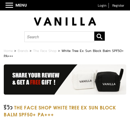
Login
Register
Home
>
Brands
>
The Face Shop
>
White Tree Ex Sun Block Balm SPF50+
PA+++
รีวิว
THE FACE SHOP WHITE TREE EX SUN BLOCK
BALM SPF50+ PA+++