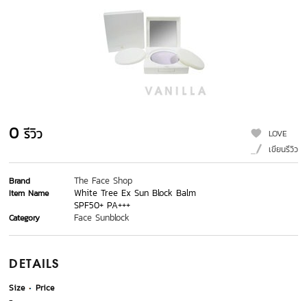
0
รีวิว
LOVE
เขียนรีวิว
The Face Shop
Brand
White Tree Ex Sun Block Balm
Item Name
SPF50+ PA+++
Face Sunblock
Category
DETAILS
Size
Price
-