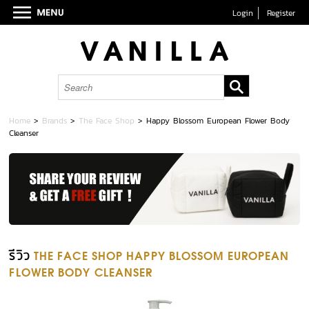
Login
Register
Home
>
Brands
>
The Face Shop
>
Happy Blossom European Flower Body
Cleanser
รีวิว
THE FACE SHOP HAPPY BLOSSOM EUROPEAN
FLOWER BODY CLEANSER