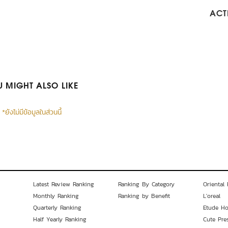
ACTI
 MIGHT ALSO LIKE
*ยังไม่มีข้อมูลในส่วนนี้
Latest Review Ranking
Ranking By Category
Oriental 
Monthly Ranking
Ranking by Benefit
L'oreal
Quarterly Ranking
Etude H
Half Yearly Ranking
Cute Pre