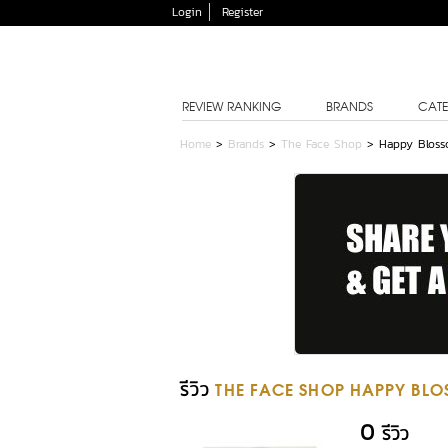
Login
Register
REVIEW RANKING
BRANDS
CATE
Home
>
Brands
>
The Face Shop
>
Happy Bloss
รีวิว
THE FACE SHOP HAPPY BL
0
รีวิว