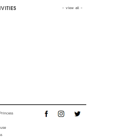
- view all -
VITIES
Princess
ouse
ss