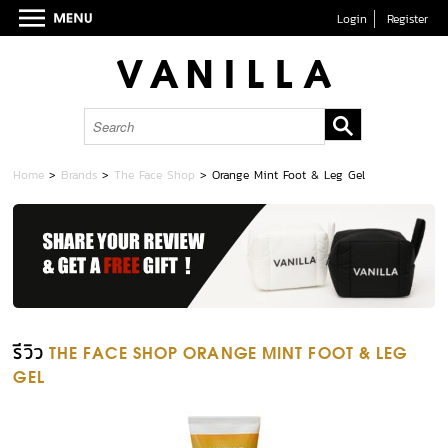
Login
Register
Home
>
Brands
>
The Face Shop
>
Orange Mint Foot & Leg Gel
รีวิว
THE FACE SHOP ORANGE MINT FOOT & LEG
GEL