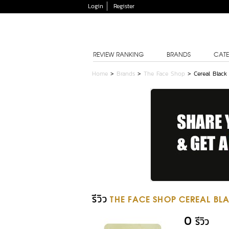
Login
Register
REVIEW RANKING
BRANDS
CATE
Home
>
Brands
>
The Face Shop
>
Cereal Blac
รีวิว
THE FACE SHOP CEREAL BL
0
รีวิว