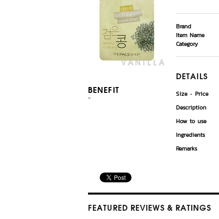
Brand
Item Name
Category
DETAILS
BENEFIT
Size
Price
-
Description
How to use
Ingredients
Remarks
FEATURED REVIEWS
& RATINGS