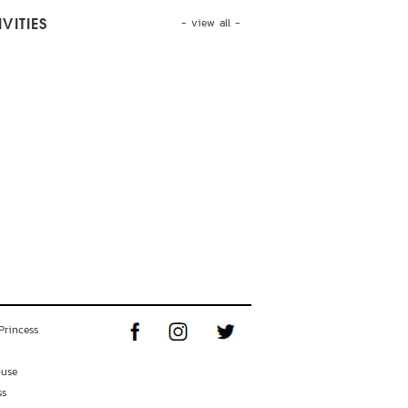
- view all -
VITIES
Princess
ouse
ss