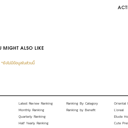
ACTI
 MIGHT ALSO LIKE
*ยังไม่มีข้อมูลในส่วนนี้
Latest Review Ranking
Ranking By Category
Oriental 
Monthly Ranking
Ranking by Benefit
L'oreal
Quarterly Ranking
Etude H
Half Yearly Ranking
Cute Pre