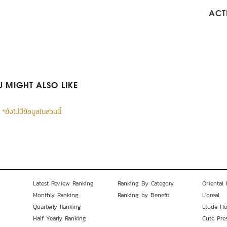
ACTI
 MIGHT ALSO LIKE
*ยังไม่มีข้อมูลในส่วนนี้
Latest Review Ranking
Ranking By Category
Oriental 
Monthly Ranking
Ranking by Benefit
L'oreal
Quarterly Ranking
Etude H
Half Yearly Ranking
Cute Pre