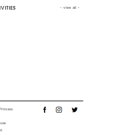
- view all -
VITIES
Princess
ouse
ss