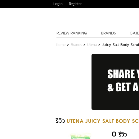
Login
Register
REVIEW RANKING
BRANDS
CATE
Home
>
Brands
>
Utena
>
Juicy Salt Body Scru
รีวิว
UTENA JUICY SALT BODY S
0
รีวิว