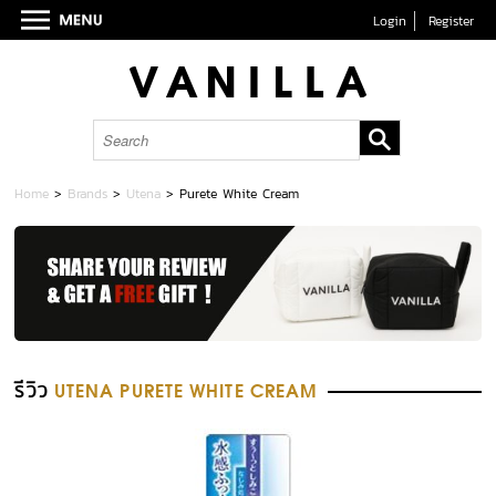
Login
Register
Home
>
Brands
>
Utena
>
Purete White Cream
รีวิว
UTENA PURETE WHITE CREAM