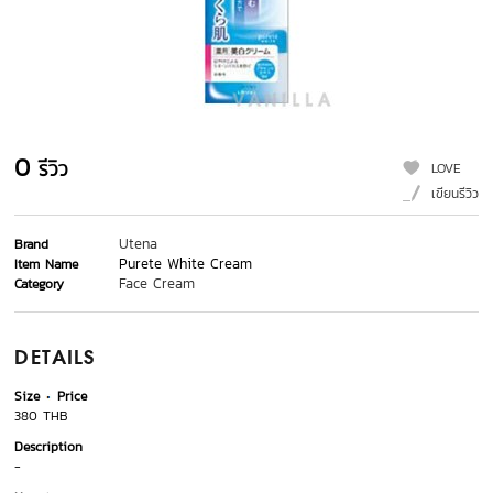
0
รีวิว
LOVE
เขียนรีวิว
Utena
Brand
Purete White Cream
Item Name
Face Cream
Category
DETAILS
Size
Price
380 THB
Description
-