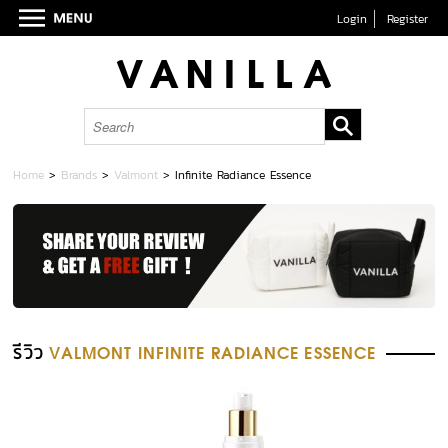
Login
Register
Home
>
Brands
>
Valmont
>
Infinite Radiance Essence
รีวิว
VALMONT INFINITE RADIANCE ESSENCE