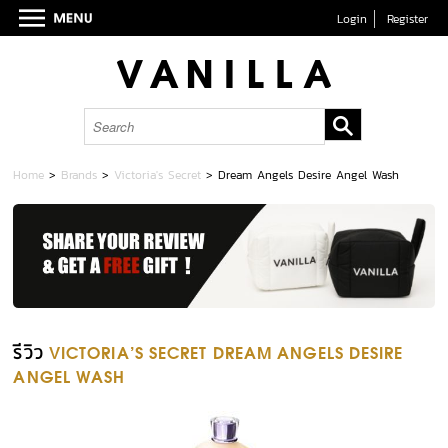
Login
Register
Home
>
Brands
>
Victoria's Secret
>
Dream Angels Desire Angel Wash
รีวิว
VICTORIA'S SECRET DREAM ANGELS DESIRE
ANGEL WASH