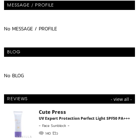
MESSAGE / PROFILE
No MESSAGE / PROFILE
BLOG
No BLOG
- view all -
REVIEWS
Cute Press
UV Expert Protection Perfect Light SPF50 PA+++
-
Face Sunblock
-
140 รีวิว