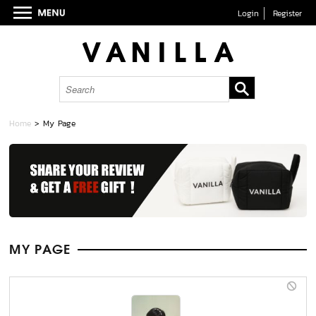
Login
Register
Home
> My Page
MY PAGE