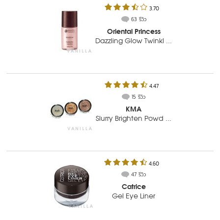
3.70
63 รีวิว
Oriental Princess
Dazzling Glow Twinkl ...
4.47
15 รีวิว
KMA
Slurry Brighten Powd ...
4.60
47 รีวิว
Catrice
Gel Eye Liner