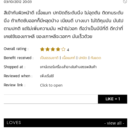
03/10/2012 20:03
สีเข้ากับผิวหน้าดี เนื้อแมท ปกปิดดีระดับนึง ไม่อุดตัน ติดทนระดับ
นึง ถ้าเกิดซับออกก็มีหลุดบ้าง เนียนดี บางเบา ไม่ได้คุมมัน มันไป
ตามปกติ แต่ไม่เพิ่มความมัน หน้าไม่วอก ถือว่าเป็นบีบีที่ดี ดีกว่าที่
เคยใช้ของเกาหลี ของเกาหลีจะวอกๆ มันเร็วด้วย
Overall rating :
4
Benefit received :
เป็นธรรมชาติ
|
เนื้อแมทท์
|
ปกปิด
|
กันแดด
Shopped at :
เคาน์เตอร์เครื่องสำอางในห้างสรรพสินค้า
Reviewed when :
เพิ่งเริ่มใช้
Review link :
Click to open
LIKE + 1
- view all -
LOVES