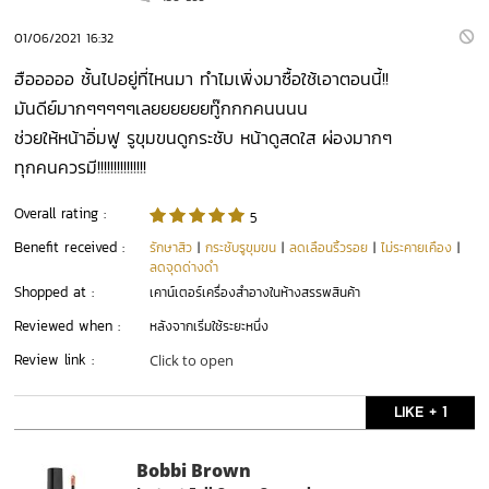
01/06/2021 16:32
ฮือออออ ชั้นไปอยู่ที่ไหนมา ทำไมเพิ่งมาซื้อใช้เอาตอนนี้!!
มันดีย์มากๆๆๆๆๆเลยยยยยยทู๊กกกคนนนน
ช่วยให้หน้าอิ่มฟู รูขุมขนดูกระชับ หน้าดูสดใส ผ่องมากๆ
ทุกคนควรมี!!!!!!!!!!!!!!!
Overall rating :
5
Benefit received :
รักษาสิว
|
กระชับรูขุมขน
|
ลดเลือนริ้วรอย
|
ไม่ระคายเคือง
|
ลดจุดด่างดำ
Shopped at :
เคาน์เตอร์เครื่องสำอางในห้างสรรพสินค้า
Reviewed when :
หลังจากเริ่มใช้ระยะหนึ่ง
Review link :
Click to open
LIKE + 1
Bobbi Brown