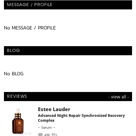
MESSAGE / PROFILE
No MESSAGE / PROFILE
BLOG
No BLOG
- view all -
REVIEWS
Estee Lauder
Advanced Night Repair Synchronized Recovery
Complex
-
Serum
-
436 รีวิว