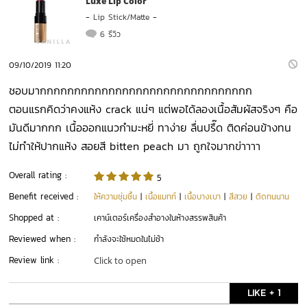
Luxe Lip Color
-
Lip Stick/Matte
-
6 รีวิว
09/10/2019 11:20
ชอบมากกกกกกกกกกกกกกกกกกกกกกกกกกกกกกก
ตอนแรกคิดว่าคงแห้ง crack แน่ๆ แต่พอได้ลองเนื้อสัมผัสจริงๆ คือ
มันดีมากกก เนื้อออกแนวกำมะหยี่ ทาง่าย ลื่นปรื๊ด ติดค่อนข้างทน
ไม่ทำให้ปากแห้ง สอยสี bitten peach มา ถูกใจมากข่าาาา
Overall rating :
5
Benefit received :
ให้ความชุ่มชื้น
|
เนื้อแมทท์
|
เนื้อบางเบา
|
สีสวย
|
ติดทนนาน
Shopped at :
เคาน์เตอร์เครื่องสำอางในห้างสรรพสินค้า
Reviewed when :
กำลังจะใช้หมดในไม่ช้า
Review link :
Click to open
LIKE + 1