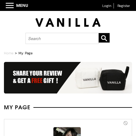
Login
Register
Home
> My Page
MY PAGE