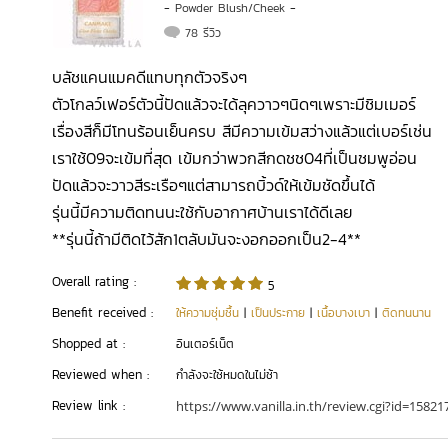
-
Powder Blush/Cheek
-
78 รีวิว
บลัชแคนแมคดีแทบทุกตัวจริงๆ
ตัวโกลว์เฟอร์ตัวนี้ปัดแล้วจะได้ลุควาวๆนิดๆเพราะมีชิมเมอร์
เรื่องสีก็มีโทนร้อนเย็นครบ สีมีความเข้มสว่างแล้วแต่เบอร์เช่น
เราใช้09จะเข้มที่สุด เข้มกว่าพวกสีกดชช04ที่เป็นชมพูอ่อน
ปัดแล้วจะวาวสีระเรือๆแต่สามารถบิ้วด์ให้เข้มชัดขึ้นได้
รุ่นนี้มีความติดทนนะใช้กับอากาศบ้านเราได้ดีเลย
**รุ่นนี้ถ้ามีติดไว้สัก1ตลับมันจะงอกออกเป็น2-4**
Overall rating :
5
Benefit received :
ให้ความชุ่มชื้น
|
เป็นประกาย
|
เนื้อบางเบา
|
ติดทนนาน
Shopped at :
อินเตอร์เน็ต
Reviewed when :
กำลังจะใช้หมดในไม่ช้า
Review link :
https://www.vanilla.in.th/review.cgi?id=1582