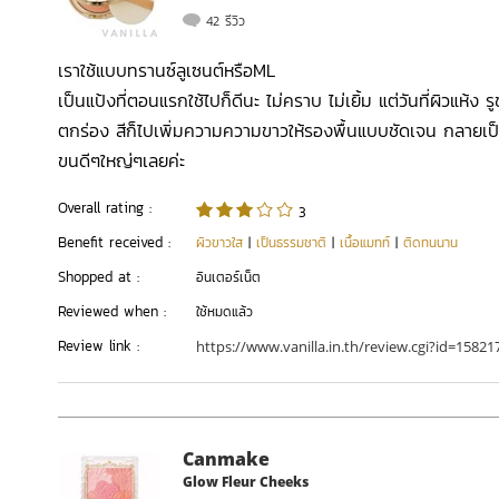
42 รีวิว
เราใช้แบบทรานซ์ลูเซนต์หรือML
เป็นแป้งที่ตอนแรกใช้ไปก็ดีนะ ไม่คราบ ไม่เยิ้ม แต่วันที่ผิวแห้ง
ตกร่อง สีก็ไปเพิ่มความความขาวให้รองพื้นแบบชัดเจน กลายเป็
ขนดีๆใหญ่ๆเลยค่ะ
Overall rating :
3
Benefit received :
ผิวขาวใส
|
เป็นธรรมชาติ
|
เนื้อแมทท์
|
ติดทนนาน
Shopped at :
อินเตอร์เน็ต
Reviewed when :
ใช้หมดแล้ว
Review link :
https://www.vanilla.in.th/review.cgi?id=1582
Canmake
Glow Fleur Cheeks