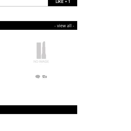
LIKE + 1
- view all -
  รีวิว