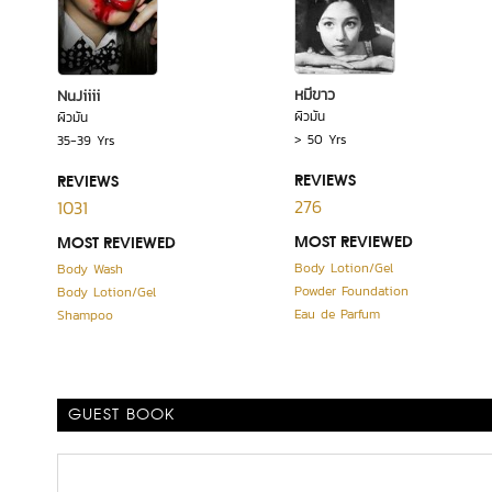
หมีขาว
NuJiiii
ผิวมัน
ผิวมัน
> 50 Yrs
35-39 Yrs
REVIEWS
REVIEWS
276
1031
MOST REVIEWED
MOST REVIEWED
Body Lotion/Gel
Body Wash
Powder Foundation
Body Lotion/Gel
Eau de Parfum
Shampoo
GUEST BOOK