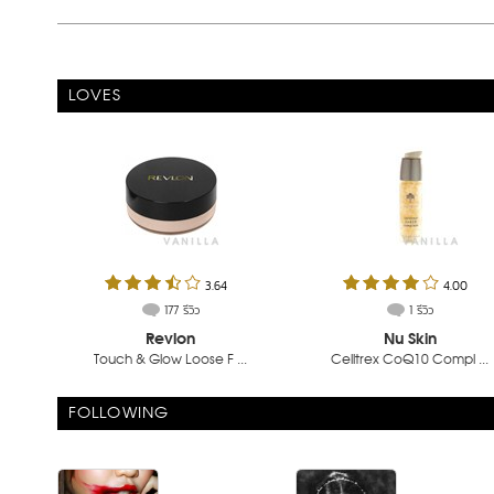
LOVES
3.64
4.00
177 รีวิว
1 รีวิว
Revlon
Nu Skin
Touch & Glow Loose F ...
Celltrex CoQ10 Compl ...
FOLLOWING