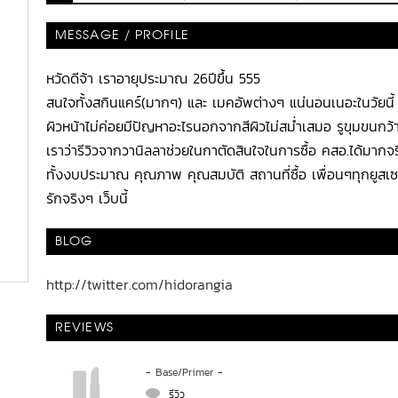
MESSAGE / PROFILE
หวัดดีจ้า เราอายุประมาณ 26ปีขึ้น 555
สนใจทั้งสกินแคร์(มากๆ) และ เมคอัพต่างๆ แน่นอนเนอะในวัยนี้
ผิวหน้าไม่ค่อยมีปัญหาอะไรนอกจากสีผิวไม่สม่ำเสมอ รูขุมขนกว้
เราว่ารีวิวจากวานิลลาช่วยในกาตัดสินใจในการซื้อ คสอ.ได้มากจ
ทั้งงบประมาณ คุณภาพ คุณสมบัติ สถานที่ซื้อ เพื่อนๆทุกยูสเซอร
รักจริงๆ เว็บนี้
BLOG
http://twitter.com/hidorangia
REVIEWS
-
Base/Primer
-
  รีวิว