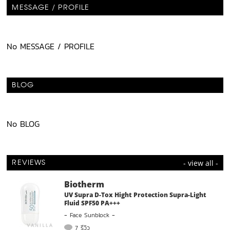
MESSAGE / PROFILE
No MESSAGE / PROFILE
BLOG
No BLOG
- view all -
REVIEWS
Biotherm
UV Supra D-Tox Hight Protection Supra-Light
Fluid SPF50 PA+++
-
Face Sunblock
-
7 รีวิว