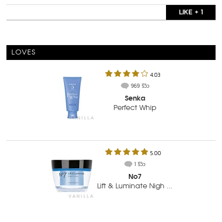
LIKE + 1
LOVES
4.03
969 รีวิว
Senka
Perfect Whip
5.00
1 รีวิว
No7
Lift & Luminate Nigh ...