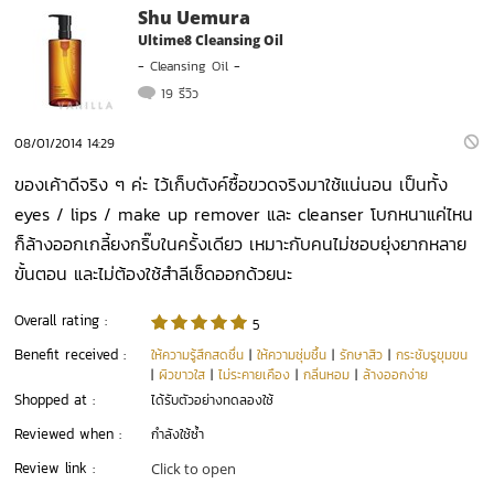
Shu Uemura
Ultime8 Cleansing Oil
-
Cleansing Oil
-
19 รีวิว
08/01/2014 14:29
ของเค้าดีจริง ๆ ค่ะ ไว้เก็บตังค์ซื้อขวดจริงมาใช้แน่นอน เป็นทั้ง
eyes / lips / make up remover และ cleanser โบกหนาแค่ไหน
ก็ล้างออกเกลี้ยงกริ๊บในครั้งเดียว เหมาะกับคนไม่ชอบยุ่งยากหลาย
ขั้นตอน และไม่ต้องใช้สำลีเช็ดออกด้วยนะ
Overall rating :
5
Benefit received :
ให้ความรู้สึกสดชื่น
|
ให้ความชุ่มชื้น
|
รักษาสิว
|
กระชับรูขุมขน
|
ผิวขาวใส
|
ไม่ระคายเคือง
|
กลิ่นหอม
|
ล้างออกง่าย
Shopped at :
ได้รับตัวอย่างทดลองใช้
Reviewed when :
กำลังใช้ซ้ำ
Review link :
Click to open