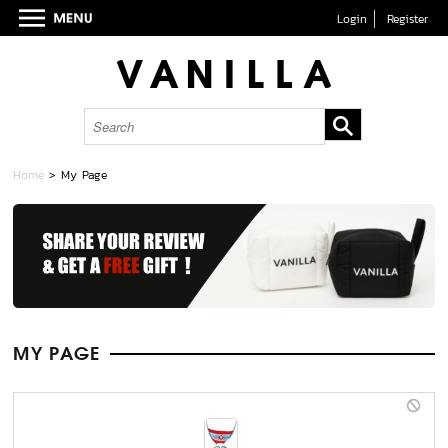
Login
Register
Home
> My Page
MY PAGE