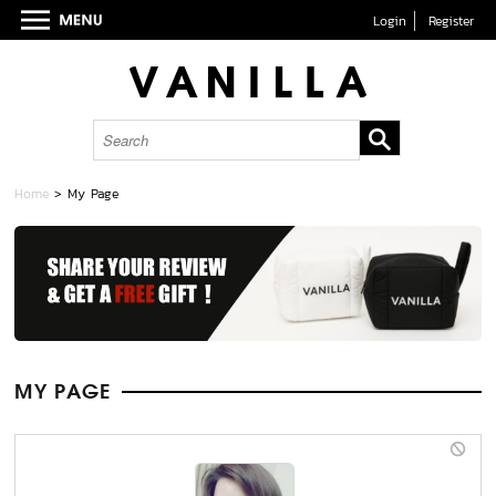
Login
Register
Home
> My Page
MY PAGE