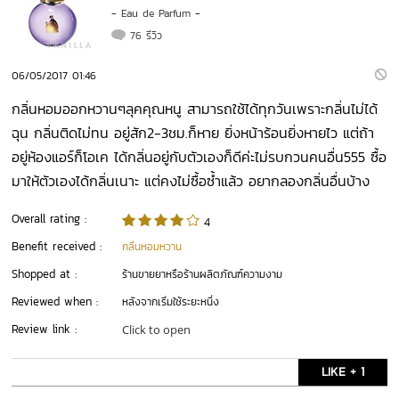
-
Eau de Parfum
-
76 รีวิว
06/05/2017 01:46
กลิ่นหอมออกหวานๆลุคคุณหนู​ สามารถใช้ได้ทุกวันเพราะกลิ่นไม่ได้
ฉุน​ กลิ่นติดไม่ทน​ อยู่สัก2-3ชม.ก็หาย​ ยิ่งหน้าร้อนยิ่งหายไว​ แต่ถ้า
อยู่ห้องแอร์ก็โอเค​ ได้กลิ่นอยู่กับตัวเองก็ดีค่ะไม่รบกวนคนอื่น555​ ซื้อ
มาให้ตัวเองได้กลิ่นเนาะ​ แต่คงไม่ซื้อซ้ำ​แล้ว​ อยากลองกลิ่นอื่นบ้าง
Overall rating :
4
Benefit received :
กลิ่นหอมหวาน
Shopped at :
ร้านขายยาหรือร้านผลิตภัณฑ์ความงาม
Reviewed when :
หลังจากเริ่มใช้ระยะหนึ่ง
Review link :
Click to open
LIKE + 1