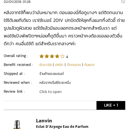
02/01/2018 01:28
หลังจากใช้ก็พบว่ามันหนามาก​ ตอนลองนี่คือดูบางๆ​ แต่ติดทนนาน
ใช้ได้เลยทีเดียว​ เราใช้เบอร์​ 201V ปกปิดดีให้ลุคกึ่งแมทกึ่งดิวอี้​ ถ่าย
รูปแล้วดูผิวสวย​ แต่ใช้แล้วมีแอบลอกตรงหน้าผากสำหรับเรา​ แต่
พอใช้แป้งพัฟปัดๆหน่อยก็ดูดีขึ้นมา​ คราวหน้าคงต้องขอลองตัวอื่น
ดีกว่า​ คนอื่นใช้ดี​ แต่สำหรับเรากลางๆค่ะ
Overall rating :
4
Benefit received :
ผิวขาวใส
|
ปกปิด
|
ติดทนนาน
|
กันแดด
Shopped at :
ร้านค้าของแบรนด์
Reviewed when :
หลังจากเริ่มใช้ระยะหนึ่ง
Review link :
Click to open
LIKE + 1
Lanvin
Eclat D'Arpege Eau de Parfum