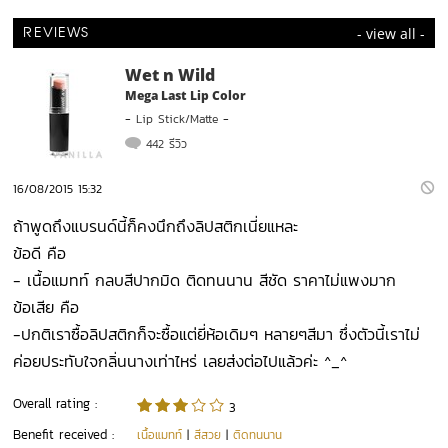
- view all -
REVIEWS
Wet n Wild
Mega Last Lip Color
-
Lip Stick/Matte
-
442 รีวิว
16/08/2015 15:32
ถ้าพูดถึงแบรนด์นี้ก็คงนึกถึงลิปสติกเนี่ยแหละ
ข้อดี คือ
- เนื้อแมทท์ กลบสีปากมิด ติดทนนาน สีชัด ราคาไม่แพงมาก
ข้อเสีย คือ
-ปกติเราซื้อลิปสติกก็จะซื้อแต่ยี่ห้อเดิมๆ หลายๆสีมา ซึ่งตัวนี้เราไม่
ค่อยประทับใจกลิ่นนางเท่าไหร่ เลยส่งต่อไปแล้วค่ะ ^_^
Overall rating :
3
Benefit received :
เนื้อแมทท์
|
สีสวย
|
ติดทนนาน