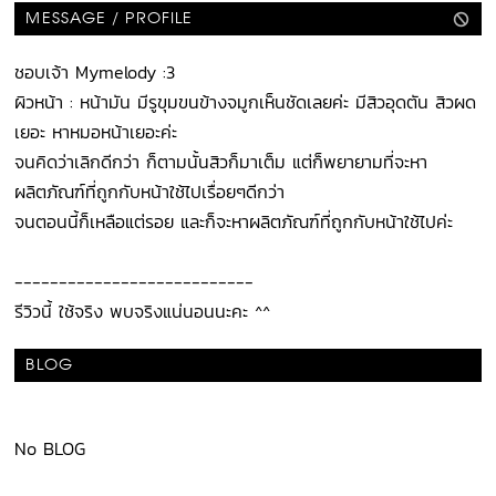
MESSAGE / PROFILE
ชอบเจ้า Mymelody :3
ผิวหน้า : หน้ามัน มีรูขุมขนข้างจมูกเห็นชัดเลยค่ะ มีสิวอุดตัน สิวผด
เยอะ หาหมอหน้าเยอะค่ะ
จนคิดว่าเลิกดีกว่า ก็ตามนั้นสิวก็มาเต็ม แต่ก็พยายามที่จะหา
ผลิตภัณฑ์ที่ถูกกับหน้าใช้ไปเรื่อยๆดีกว่า
จนตอนนี้ก็เหลือแต่รอย และก็จะหาผลิตภัณฑ์ที่ถูกกับหน้าใช้ไปค่ะ
---------------------------
รีวิวนี้ ใช้จริง พบจริงแน่นอนนะคะ ^^
BLOG
No BLOG