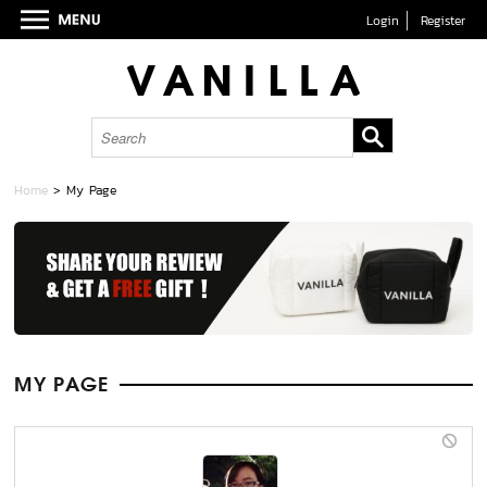
Login
Register
Home
> My Page
MY PAGE