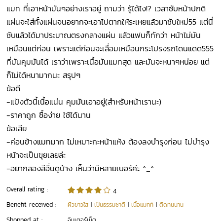
แมท ที่เอาหน้ามันๆอย่างเราอยู่ ถามว่า รู้ได้ไง!? เวลาซับหน้าปกติ
แผ่นจะใส่ทั้งแผ่นจนอยากจะเอาไปตากให้ระเหยแล้วมาซับใหม่55 แต่นี่
ซับแล้วได้มาประมาณตรงกลางแผ่น แล้วแฟนก็ทักว่า หน้าไม่มัน
เหมือนแต่ก่อน เพราะแต่ก่อนจะเลื่อมเหมือนกระโปรงรถโดนแดด555
ที่มันคุมมันได้ เราว่าเพราะเนื้อมันแมทสุด และมันจะหนาๆหน่อย แต่
ก็ไม่ได้หนามากนะ สรุปๆ
ข้อดี
-แป้งตัวนี้เนื้อแน่น คุมมันเอาอยู่(สำหรับหน้าเรานะ)
-ราคาถูก ซื้อง่าย ใช้ได้นาน
ข้อเสีย
-ค่อนข้างแมทมาก ไม่เหมาะกะหน้าแห้ง ต้องลงบำรุงก่อน ไม่บำรุง
หน้าจะเป็นขุยเลยล่ะ
-อยากลองสีอื่นดูบ้าง เห็นว่ามีหลายเบอร์ค่ะ ^_^
Overall rating :
4
Benefit received :
ผิวขาวใส
|
เป็นธรรมชาติ
|
เนื้อแมทท์
|
ติดทนนาน
Shopped at :
อินเตอร์เน็ต