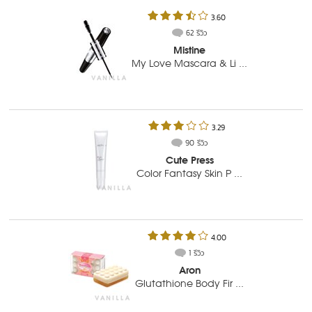
3.60
62 รีวิว
Mistine
My Love Mascara & Li ...
3.29
90 รีวิว
Cute Press
Color Fantasy Skin P ...
4.00
1 รีวิว
Aron
Glutathione Body Fir ...