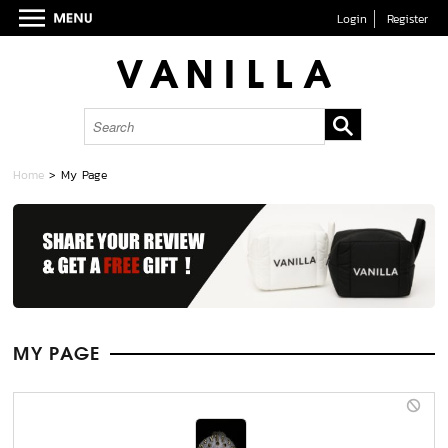
Login
Register
Home
> My Page
MY PAGE