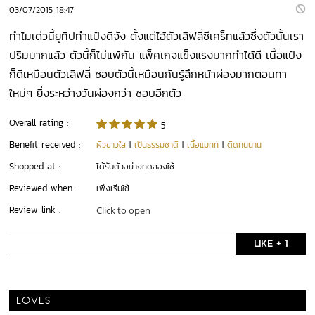
03/07/2015 18:47
ทำไมเด่วนี้ยูทิปทำแป้งดีจัง ตั้งแต่ไอ้ตัวเลิฟลี่ซีเคร็ทแล้วซึ่งตัวนั้นเรา
ปริมมากแล้ว ตัวนี้ก็ไม่แพ้กัน แพ็คเกจแข็งแรงมากทำได้ดี เนื้อแป้ง
ก็ดีเหมือนตัวเลิฟลี่ ชอบตัวนี้เหมือนกันรู้สึกหน้าผ่องมากตอนทา
ใหม่ๆ ยิ่งระหว่างวันผ่องกว่า ชอบอีกตัว
Overall rating :
5
Benefit received :
ผิวขาวใส
|
เป็นธรรมชาติ
|
เนื้อแมทท์
|
ติดทนนาน
Shopped at :
ได้รับตัวอย่างทดลองใช้
Reviewed when :
เพิ่งเริ่มใช้
Review link :
Click to open
LIKE + 1
LOVES