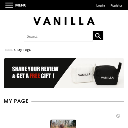
Login
Register
Home
> My Page
MY PAGE