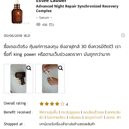
Estee Lauder
Advanced Night Repair Synchronized Recovery
Complex
-
Serum
-
436 รีวิว
05/06/2018 18:21
ซื้อเถอะดีจริง คุ้มแก่การลงทุน ยิ่งอายุใกล้ 30 ยิ่งควรมีติดไว้ เรา
ซื้อที่ king power หรือตามเว็บช่วงลดราคา มันถูกกว่ามาก
Overall rating :
4
Benefit received :
ให้ความชุ่มชื้น
|
กระชับรูขุมขน
|
ลดเลือนริ้วรอย
|
ยกกระชับ
ผิว
|
ไม่ระคายเคือง
|
กลิ่นหอม
|
ลดจุดด่างดำ
|
ลดกระ ฝ้า
Shopped at :
เคาน์เตอร์เครื่องสำอางในห้างสรรพสินค้า