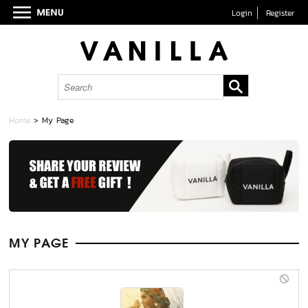
Login
Register
Home
> My Page
MY PAGE