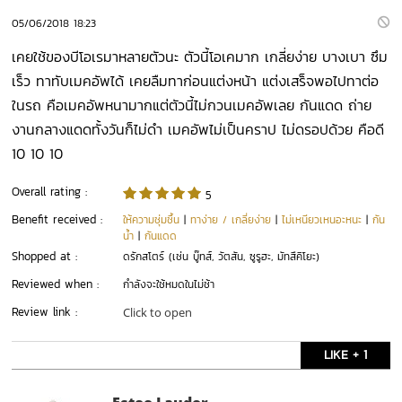
05/06/2018 18:23
เคยใช้ของบีโอเรมาหลายตัวนะ ตัวนี้โอเคมาก เกลี่ยง่าย บางเบา ซึม
เร็ว ทาทับเมคอัพได้ เคยลืมทาก่อนแต่งหน้า แต่งเสร็จพอไปทาต่อ
ในรถ คือเมคอัพหนามากแต่ตัวนี้ไม่กวนเมคอัพเลย กันแดด ถ่าย
งานกลางแดดทั้งวันก็ไม่ดำ เมคอัพไม่เป็นคราป ไม่ดรอปด้วย คือดี
10 10 10
Overall rating :
5
Benefit received :
ให้ความชุ่มชื้น
|
ทาง่าย / เกลี่ยง่าย
|
ไม่เหนียวเหนอะหนะ
|
กัน
น้ำ
|
กันแดด
Shopped at :
ดรักสโตร์ (เช่น บู๊ทส์, วัตสัน, ซูรูฮะ, มัทสึคิโยะ)
Reviewed when :
กำลังจะใช้หมดในไม่ช้า
Review link :
Click to open
LIKE + 1