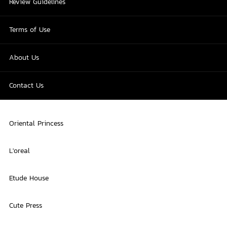
Review Guidelines
Terms of Use
About Us
Contact Us
Oriental Princess
L'oreal
Etude House
Cute Press