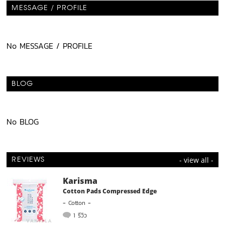
MESSAGE / PROFILE
No MESSAGE / PROFILE
BLOG
No BLOG
- view all -
REVIEWS
Karisma
Cotton Pads Compressed Edge
-
Cotton
-
1 รีวิว