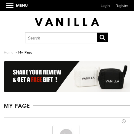
Login
Register
Home
> My Page
MY PAGE