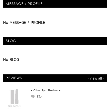
MESSAGE / PROFILE
No MESSAGE / PROFILE
BLOG
No BLOG
- view all -
REVIEWS
-
Other Eye Shadow
-
  รีวิว