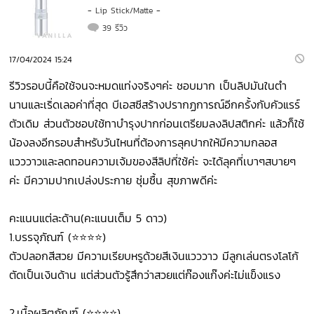
-
Lip Stick/Matte
-
39 รีวิว
17/04/2024 15:24
รีวิวรอบนี้คือใช้จนจะหมดแท่งจริงๆค่ะ ชอบมาก เป็นลิปมันในตำ
นานและเริ่ดเลอค่าที่สุด บีเอสซีสร้างปรากฏการณ์อีกครั้งกับคัวแรร์
ตัวเดิม ส่วนตัวชอบใช้ทาบำรุงปากก่อนเตรียมลงลิปสติกค่ะ แล้วก็ใช้
น้องลงอีกรอบสำหรับวันไหนที่ต้องการลุคปากให้มีความกลอส
แวววาวและลดทอนความเจ้มของสีลิปที่ใช้ค่ะ จะได้ลุคที่เบาๆสบายๆ
ค่ะ มีความปากเปล่งประกาย ชุ่มชื้น สุขภาพดีค่ะ
คะแนนแต่ละด้าน(คะแนนเต็ม 5 ดาว)
1.บรรจุภัณฑ์ (⭐⭐⭐⭐)
ตัวปลอกสีสวย มีความเรียบหรูด้วยสีเงินแวววาว มีลูกเล่นตรงโลโก้
ตัดเป็นเงินด้าน แต่ส่วนตัวรู้สึกว่าสวยแต่ก๊องแก๊งค่ะไม่แข็งแรง
2.เนื้อผลิตภัณฑ์ (⭐⭐⭐⭐)