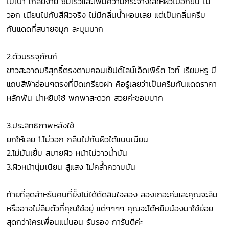
ไม่เบา เกลี่ยง่าย ซึมเร็วและเพิ่มความกระจ่างใสให้ผิวไปอีกขัั้น ไม่
วอก เนียนไปกับสีผิวจริง ไม่มีกลิ่นน้ำหอมเลย แต่เป็นกลิ่นครีม
กันแดดที่สบายจมูก ละมุนมาก
2.ตัวบรรจุภัณฑ์
ขาวสะอาดบริสุทธิ์ตรงตามคอนเซ็ปต์ไลน์เอ็ดเพิร์ต ไวท์ เรียบหรู มี
แถบสีฟ้าอ่อนๆตรงที่บิดเกรียวฝา คือรู้เลยว่าเป็นครีมกันแดดราคา
หลักพัน น่าหยิบใช้ พกพาสะดวก สวยค่ะชอบมาก
3.ประสิทธิภาพหลังใช้
ยกให้เลย 1.ไม่วอก กลืนไปกับผิวได้แนบเนียน
2.ไม่มันเยิ้ม สบายผิว หน้าไม่วาวน้ำมัน
3.ผิวหน้านุ่มเนียน สู้แสง ไม่คล้ำความมัน
ท้ายที่สุดสำหรับคนที่ยัังไม่ได้ตัดสินใจลอง ลองเถอะค่ะและคุณจะลืม
หรืออาจไม่ลืมตัวที่คุณใช้อยู่ แต่ๆๆๆๆ คุณจะได้หยิบน้องมาใช้ย่อย
สุดกว่าใครเพื่อนแน่นอน รับรอง การันตีค่ะ