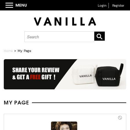
Login
Register
Home
> My Page
MY PAGE