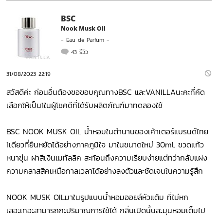
BSC
Nook Musk Oil
-
Eau de Parfum
-
43 รีวิว
31/08/2023 22:19
สวัสดีค่ะ ก่อนอื่นต้องขอขอบคุณทางBSC และVANILLAนะคะที่คัด
เลือกให้เป็น1ในผู้โชคดีที่ได้รับผลิตภัณฑ์มาทดลองใช้
BSC NOOK MUSK OIL น้ำหอมในตำนานของเค้าเตอร์แบรนด์ไทย
1เดียวที่ยืนหยัดได้อย่างภาคภูมิใจ มาในขนาดใหม่ 30ml. ขวดแก้ว
หนาขุ่น ฝาสีเงินเมทัลลิค สะท้อนถึงความเรียบง่ายแต่ทว่ากลับแฝง
ความคลาสสิคเหนือกาลเวลาได้อย่างลงตัวและชัดเจนในความรู้สึก
NOOK MUSK OILมาในรูปแบบน้ำหอมออยล์หัวแต้ม ที่ไม่หก
เลอะเทอะสามารถกะปริมาณการใช้ได้ กลิ่นเปิดนั้นละมุนหอมเต็มไป