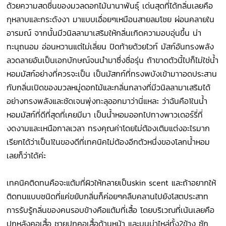
ด้วยความสดชื่นของมวลดอกไม้นานาพันธุ์ เด่นสุดที่ได้กลิ่นเลยคือ
กุหลาบและกระดังงา มาแบบเอื่อยๆเหมือนสายลมโชย ผ่อนคลายใน
อารมณ์ จากนั้นมีวนิลลามาเสริมให้กลิ่นเกิดความอบอุ่นขึ้น น่า
ทะนุถนอม อ่อนหวานแต่ไม่เลี่ยน ปิดท้ายด้วยไวท์ มัสก์อันทรงพลัง
ลวดลายอันเป็นเอกบักษณ์จนนำมาซึ่งชื่อรุ่น ถ้าขาดตัวนี้ไปก็ไม่ใช่น้ำ
หอมมัสก์อย่างที่ควรจะเป็น เป็นมัสกก์ที่ทรงพบังเข้ามาาอดประสาน
กับกลิ่นเปิดของมวลหมู่ดอกไม้และกลิ่นกลางที่มีวนิลลามาเสริมได้
อย่างทรงพลังและชัดเจนพุ่งทะลุออกมาว่านี่แหละ ว่าฉันคือ1ในน้ำ
หอมมัสก์ที่ดีที่สุดที่เคยมีมา เป็นน้ำหอมออกไปทางพาวเดอร์รี่ที่
งดงามและเหนือกาลเวลา ทรงคุณค่าโดยไม่ต้องเติมแต่งอะไรมาก
เรียกได้ว่าเป็น1ในของดีที่เทคนิคไม่ต้องอีกตัวหนึ่งของโลกน้ำหอม
เลยก็ว่าได้ค่ะ
เทคนิคติดทนคือจะแต้มที่ผิวให้กลายเป็นskin scent และถ้าอยากให้
ติดทนแบบชนิดที่แค่ขยับกลิ่นก็ค่อยๆคลืบคลานไปยังโสตประสาท
การรับรู้กลิ่นของคนรอบข้างคือแต้มที่เสื้อ โดยบริเวณที่เน้นเลยคือ
ปกหลังคอเสื้อ ชายปกคอเสื้อด้านหน้า และบนบ่าไหล่ทั้ง2ข้าง ซัก