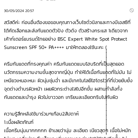
30/05/2024 20:57
สวัสดีค่ะ ก่อนอื่นต้องขอขอบคุณทางเว็บไซต์วนิลาและทางบีเอสซีที่
ได้คัดเลือกและส่งกันแดดตัวปัง ตัวดัง ตัวสร้างกระแส 1เดียวจาก
เค้าท์เตอร์แบรนด์ไทยอย่าง BSC Expert White Spot Protwct
Sunscreen SPF 50+ PA++++ มาให้ทดลองใช้นะคะ (ุุุุุุุุุุุุุุุุุุุุุุุุุุุุุุุุุุุุุุุุุุุุุุุุุุุุุุุุุุุุุุุุุุุุุุุุุุ
ครีมกันแดดที่ทรงคุณค่า ครีมกันแดดแบบไฮบริดที่เป็นสุดยอด
นวัตกรรมความงามขั้นสุดจากญี่ปุ่น ทำให้ได้เนื้อกันแดดที่ไม่มัน ไม่
เหนียวเหนอะหนะ ผิวนุ่มชุ่มฉ่ำ และมีเทคโนโลยีไฮโดรไวท์ที่ข่วยยับยั้ง
จุดด่างดำบรผิวหน้า เผยผิวกระต่างใสไปอีกขั้น ผสานกำลังทั้ง
กันแดดและบำรุง ผิวไม่ขาววอก เกรียนละเอียดกริบไปกับผิว
ความรู้สึกหลังใช้มาร่วมๆเกือบ2สัปดาห์
1.เนื้อผลิตภัณฑ์
เนื้อครีมนุ่มมากกกกก ย้าเลยว่านุ่ม ละเอียด เนียวสุดๆ เนื้อไม่หนัก