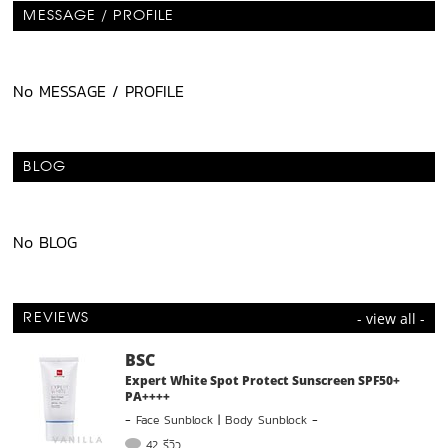
MESSAGE / PROFILE
No MESSAGE / PROFILE
BLOG
No BLOG
- view all -
REVIEWS
BSC
Expert White Spot Protect Sunscreen SPF50+
PA++++
-
Face Sunblock
|
Body Sunblock
-
42 รีวิว