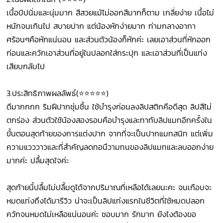
เนื้อบิปนิ่มและนุ่มมาก สีสวยแม้ไม่ออกสีมากก็ตาม เกลี่ยง่าย เนื้อไม่
หนักจนเกินไป สบายปาก แต่น้องหักง่ายมาก ท่ามกลางอากา
ศร้อนๆคือหักแน่นอน และส่วนตัวน้องก็หักค่ะ เลยเอาส่วนที่หักออก
ก่อนและควักเอาส่วนที่อยู่ในปลอกใส่กระปุก และเอาส่วนที่เป็นแท่ง
เสียบกลับไป
3.ประสิทธิภาพผลลัพธ์(⭐⭐⭐⭐⭐)
ดีมากกกก ริมฝีปากชุ่มชื้น ใช้บำรุงก่อนลงลิปสติกคือดีสุด ลิปสีไม่
ตกร่อง ส่วนตัวใช้น้องสองรอบคือบำรุงและทาทับลิปแมทอีกครั้งใน
ขั้นตอนสุดท้ายของการแต่งปาก จากที่จะเป็นปากแมทสนิท แต่เพิ่ม
ความแวววาวและที่สำคัญลดทอนึวามทนของลิปแมทและลบออกง่าย
มากค่ะ ปลื้มสุดใจค่ะ
สุดท้ายนี้ปลื้มไม่ปลื้มดูได้จากปริมาณที่เหลือได้เลยนะคะ จนเกือบจะ
หมดแท่งถึงได้มารีวิว น่าจะเป็นลิปแท่งแรกในชีวิตที่ใช้หมดปลอก
ควักจนหมดไม่เหลือแน่นอนค่ะ ชอบมาก รักมาก ยังไงต้องขอ