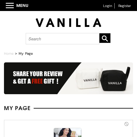
Login
Register
Home
> My Page
MY PAGE