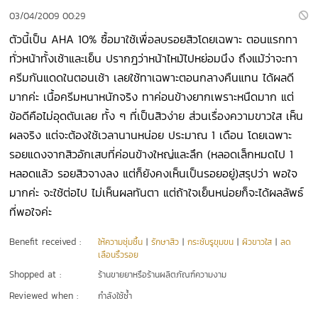
03/04/2009 00:29
ตัวนี้เป็น AHA 10% ซื้อมาใช้เพื่อลบรอยสิวโดยเฉพาะ ตอนแรกทา
ทั่วหน้าทั้งเช้าและเย็น ปรากฎว่าหน้าไหม้ไปหย่อมนึง ถึงแม้ว่าจะทา
ครีมกันแดดในตอนเช้า เลยใช้ทาเฉพาะตอนกลางคืนแทน ได้ผลดี
มากค่ะ เนื้อครีมหนาหนักจริง ทาค่อนข้างยากเพราะหนืดมาก แต่
ข้อดีคือไม่อุดตันเลย ทั้ง ๆ ที่เป็นสิวง่าย ส่วนเรื่องความขาวใส เห็น
ผลจริง แต่จะต้องใช้เวลานานหน่อย ประมาณ 1 เดือน โดยเฉพาะ
รอยแดงจากสิวอักเสบที่ค่อนข้างใหญ่และลึก (หลอดเล็กหมดไป 1
หลอดแล้ว รอยสิวจางลง แต่ก็ยังคงเห็นเป็นรอยอยู่)สรุปว่า พอใจ
มากค่ะ จะใช้ต่อไป ไม่เห็นผลทันตา แต่ถ้าใจเย็นหน่อยก็จะได้ผลลัพธ์
ที่พอใจค่ะ
Benefit received :
ให้ความชุ่มชื้น
|
รักษาสิว
|
กระชับรูขุมขน
|
ผิวขาวใส
|
ลด
เลือนริ้วรอย
Shopped at :
ร้านขายยาหรือร้านผลิตภัณฑ์ความงาม
Reviewed when :
กำลังใช้ซ้ำ