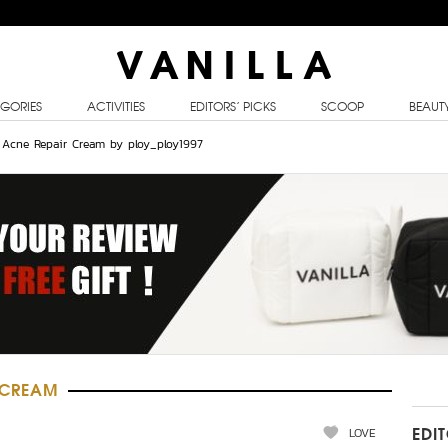
GORIES
ACTIVITIES
EDITORS’ PICKS
SCOOP
BEAUT
i Acne Repair Cream by ploy_ploy1997
 CREAM
LOVE
EDI