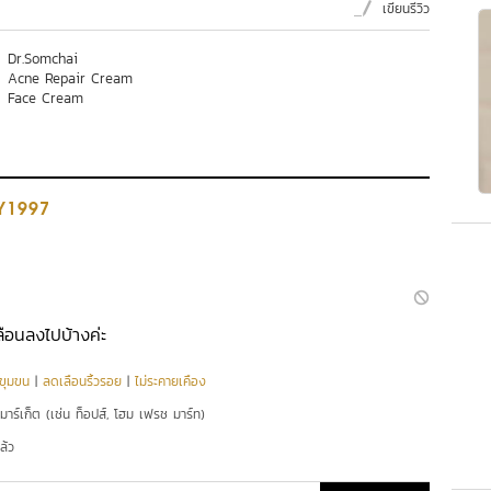
เขียนรีวิว
Dr.Somchai
Acne Repair Cream
Face Cream
Y1997
ลือนลงไปบ้างค่ะ
ูขุมขน
|
ลดเลือนริ้วรอย
|
ไม่ระคายเคือง
์มาร์เก็ต (เช่น ท็อปส์, โฮม เฟรช มาร์ท)
ล้ว