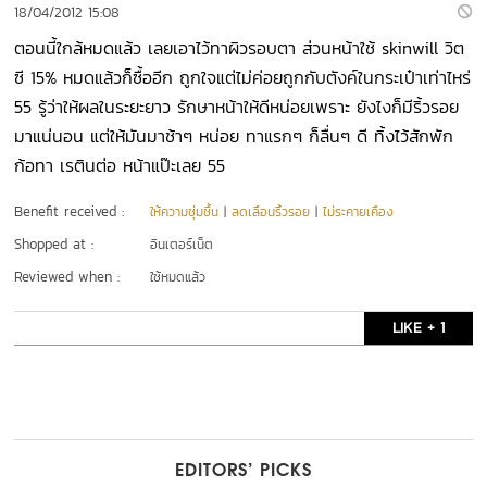
18/04/2012 15:08
ตอนนี้ใกล้หมดแล้ว เลยเอาไว้ทาผิวรอบตา ส่วนหน้าใช้ skinwill วิต
ซี 15% หมดแล้วก็ซื้ออีก ถูกใจแต่ไม่ค่อยถูกกับตังค์ในกระเป๋าเท่าไหร่
55 รู้ว่าให้ผลในระยะยาว รักษาหน้าให้ดีหน่อยเพราะ ยังไงก็มีริ้วรอย
มาแน่นอน แต่ให้มันมาช้าๆ หน่อย ทาแรกๆ ก็ลื่นๆ ดี ทิ้งไว้สักพัก
ก้อทา เรตินต่อ หน้าแป๊ะเลย 55
Benefit received :
ให้ความชุ่มชื้น
|
ลดเลือนริ้วรอย
|
ไม่ระคายเคือง
Shopped at :
อินเตอร์เน็ต
Reviewed when :
ใช้หมดแล้ว
LIKE + 1
EDITORS’ PICKS