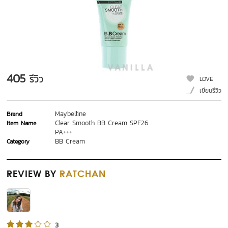
405
รีวิว
LOVE
เขียนรีวิว
Maybelline
Brand
Clear Smooth BB Cream SPF26
Item Name
PA+++
BB Cream
Category
REVIEW
BY
RATCHAN
3