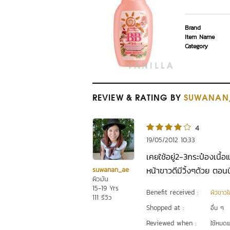
Brand
Item Name
Category
REVIEW
& RATING
BY
SUWANAN
4
19/05/2012 10:33
เคยใช้อยู่2-3กระป๋องเนื้
หน้าขาวดีมีวิ้งๆด้วย ตอนนี
suwanan_ae
ผิวมัน
15-19 Yrs
Benefit received :
ผิวขาวใ
111 รีวิว
Shopped at :
อื่น ๆ
Reviewed when :
ใช้หมดแ