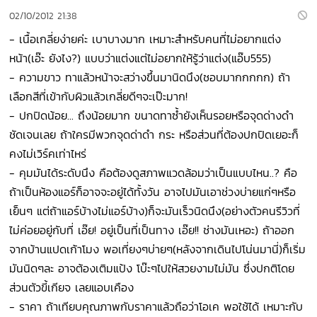
02/10/2012 21:38
- เนื้อเกลี่ยง่ายค่ะ เบาบางมาก เหมาะสำหรับคนที่ไม่อยากแต่ง
หน้า(เอ๊ะ ยังไง?) แบบว่าแต่งแต่ไม่อยากให้รู้ว่าแต่ง(แอ๊บ555)
- ความขาว ทาแล้วหน้าจะสว่างขึ้นมานิดนึง(ชอบมากกกกก) ถ้า
เลือกสีที่เข้ากับผิวแล้วเกลี่ยดีๆจะเป๊ะมาก!
- ปกปิดน้อย... ถึงน้อยมาก ขนาดทาซ้ำยังเห็นรอยหรือจุดด่างดำ
ชัดเจนเลย ถ้าใครมีพวกจุดด่าดำ กระ หรือส่วนที่ต้องปกปิดเยอะก็
คงไม่เวิร์คเท่าไหร่
- คุมมันได้ระดับนึง คือต้องดูสภาพแวดล้อมว่าเป็นแบบไหน..? คือ
ถ้าเป็นห้องแอร์ก็อาจจะอยู่ได้ทั้งวัน อาจไปมันเอาช่วงบ่ายแก่ๆหรือ
เย็นๆ แต่ถ้าแอร์บ้างไม่แอร์บ้าง)ก็จะมันเร็วนิดนึง(อย่างตัวคนรีวิวที่
ไม่ค่อยอยู่กับที่ เอ๊ย! อยู่เป็นที่เป็นทาง เอ๊ย!! ช่างมันเหอะ) ถ้าออก
จากบ้านแปดเก้าโมง พอเที่ยงๆบ่ายๆ(หลังจากเดินไปโน่นมานี่)ก็เริ่ม
มันนิดๆละ อาจต้องเติมแป้ง โบ๊ะๆไปให้สวยงามไม่มัน ซึ่งปกติโดย
ส่วนตัวขี้เกียจ เลยแอบเคือง
- ราคา ถ้าเทียบคุณภาพกับราคาแล้วถือว่าโอเค พอใช้ได้ เหมาะกับ