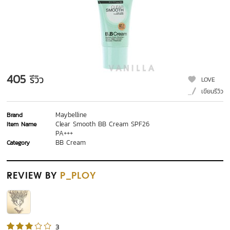
405
รีวิว
LOVE
เขียนรีวิว
Maybelline
Brand
Clear Smooth BB Cream SPF26
Item Name
PA+++
BB Cream
Category
REVIEW
BY
P_PLOY
3