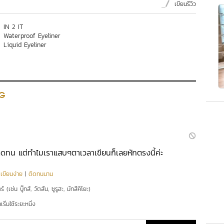
เขียนรีวิว
IN 2 IT
Waterproof Eyeliner
Liquid Eyeliner
G
 ติดทน แต่ทำไมเราแสบๆตาเวลาเขียนก็เลยหักตรงนี้ค่ะ
|
เขียนง่าย
|
ติดทนนาน
์ (เช่น บู๊ทส์, วัตสัน, ซูรูฮะ, มัทสึคิโยะ)
ริ่มใช้ระยะหนึ่ง