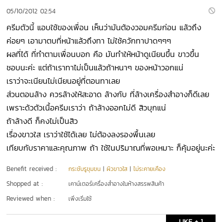
05/10/2012 02:54
ครีมตัวนี้ แอบใช้ของเพื่อน เห็นว่ามันต้องวอมครีมก่อน แล้วถึง
ค่อยๆ เอามาตบที่หน้าแล้วถึงทา ไม่ใช้ควักทาปาดๆๆๆ
ผลที่ได้ ที่ทำตามเพื่อนบอก คือ มันทำให้หน้าดูเนียนขึ้น ขาวขึ้น
ชอบนะค่ะ แต่ถ้าเราทาไม่เป็นแล้วถ้าหนาๆ ของหน้าวอกแน่
เราว่าจะเนียนไม่เนียนอยู่ที่ตอนทาเลย
ส่วนตอนล้าง ควรล้างให้สะอาด ล้างกับ ที่ล้างเครื่องสำอางก็ดีเลย
เพราะด้วตัวเนื้อครีมเราว่า ถ้าล้างออกไม่ดี สิวบุกแน่
ถ้าล้างดี ก็คงไม่เป็นสิว
เรื่องขาวใส เราว่าใช้ได้เลย ไม่ต้องลงรองพื้นเลย
เทียบกับราคาและคุณภาพ ถ้า ใช้ในปริมาณที่พอเหมาะ ก็คุ้มอยู่นะค่ะ
Benefit received :
กระชับรูขุมขน
|
ผิวขาวใส
|
ไม่ระคายเคือง
Shopped at :
เคาน์เตอร์เครื่องสำอางในห้างสรรพสินค้า
Reviewed when :
เพิ่งเริ่มใช้
LIKE + 1