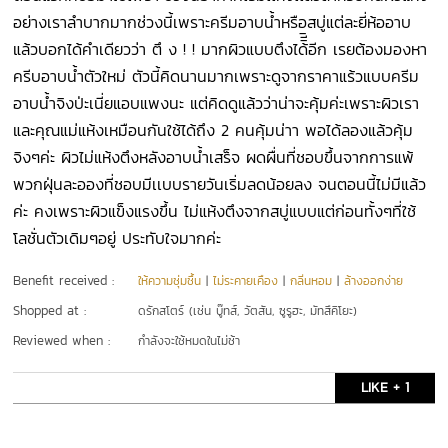
อย่างเราลำบากมากช่วงนี้เพราะครีมอาบน้ำหรือสบู่แต่ละยี่ห้ออาบ
แล้วบอกได้คำเดียวว่า ตึ ง ! ! มากผิวแบบตึงได้ิีิอีก เรยต้องมองหา
ครีบอาบน้ำตัวใหม่ ตัวนี้คิดนานมากเพราะดูจากราคาแร้วแบบครีม
อาบน้ำจิงป่ะเนี่ยแอบแพงนะ แต่คิดดูแล้วว่าน่าจะคุ้มค่ะเพราะผิวเรา
และคุณแม่แห้งเหมือนกันใช้ได้ถึง 2 คนคุ้มน่าา พอได้ลองแล้วคุ้ม
จิงๆค่ะ ผิวไม่แห้งตึงหลังอาบน้ำเสร็จ ผดผื่นที่ชอบขึ้นจากการแพ้
พวกฝุ่นละอองที่ชอบมีเเบบรายวันเริ่มลดน้อยลง จนตอนนี้ไม่มีแล้ว
ค่ะ คงเพราะผิวแข็งแรงขึ้น ไม่แห้งตึงจากสบู่แบบแต่ก่อนทั้งๆที่ใช้
โลชั่นตัวเดิมๆอยู่ ประทับใจมากค่ะ
Benefit received :
ให้ความชุ่มชื้น
|
ไม่ระคายเคือง
|
กลิ่นหอม
|
ล้างออกง่าย
Shopped at :
ดรักสโตร์ (เช่น บู๊ทส์, วัตสัน, ซูรูฮะ, มัทสึคิโยะ)
Reviewed when :
กำลังจะใช้หมดในไม่ช้า
LIKE + 1