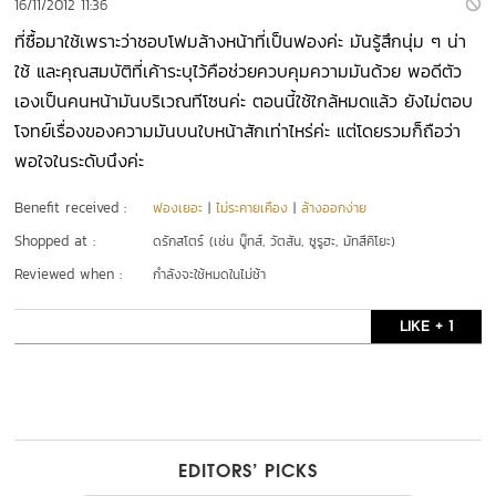
16/11/2012 11:36
ที่ซื้อมาใช้เพราะว่าชอบโฟมล้างหน้าที่เป็นฟองค่ะ มันรู้สึกนุ่ม ๆ น่า
ใช้ และคุณสมบัติที่เค้าระบุไว้คือช่วยควบคุมความมันด้วย พอดีตัว
เองเป็นคนหน้ามันบริเวณทีโซนค่ะ ตอนนี้ใช้ใกล้หมดแล้ว ยังไม่ตอบ
โจทย์เรื่องของความมันบนใบหน้าสักเท่าไหร่ค่ะ แต่โดยรวมก็ถือว่า
พอใจในระดับนึงค่ะ
Benefit received :
ฟองเยอะ
|
ไม่ระคายเคือง
|
ล้างออกง่าย
Shopped at :
ดรักสโตร์ (เช่น บู๊ทส์, วัตสัน, ซูรูฮะ, มัทสึคิโยะ)
Reviewed when :
กำลังจะใช้หมดในไม่ช้า
LIKE + 1
EDITORS’ PICKS