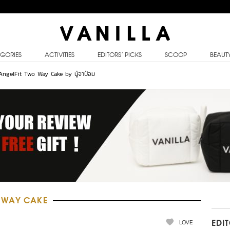
GORIES
ACTIVITIES
EDITORS’ PICKS
SCOOP
BEAUT
 AngelFit Two Way Cake by นู๋จาป๋อม
 WAY CAKE
LOVE
EDI