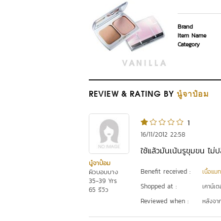
Brand
Item Name
Category
REVIEW
& RATING
BY
นู๋จาป๋อม
1
16/11/2012 22:58
ใช้แล้วมันเน้นรูขุมขน ไม่ปล
นู๋จาป๋อม
Benefit received :
ผิวบอบบาง
เนื้อแมท
35-39 Yrs
Shopped at :
เคาน์เต
65 รีวิว
Reviewed when :
หลังจากเ