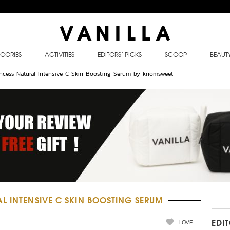
GORIES
ACTIVITIES
EDITORS’ PICKS
SCOOP
BEAUT
Princess Natural Intensive C Skin Boosting Serum by knomsweet
L INTENSIVE C SKIN BOOSTING SERUM
LOVE
EDI