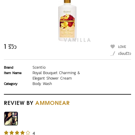
1
รีวิว
LOVE
เขียนรีวิว
Scentio
Brand
Royal Bouquet Charming &
Item Name
Elegant Shower Cream
Body Wash
Category
REVIEW
BY
AMMONEAR
4