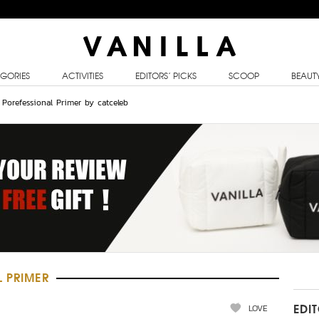
GORIES
ACTIVITIES
EDITORS’ PICKS
SCOOP
BEAUT
e Porefessional Primer by catceleb
L PRIMER
LOVE
EDI