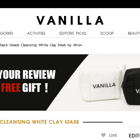
GORIES
ACTIVITIES
EDITORS’ PICKS
SCOOP
BEAUT
l Black Heads Cleansing White Clay Mask by Wnsn
CLEANSING WHITE CLAY MASK
LOVE
EDI