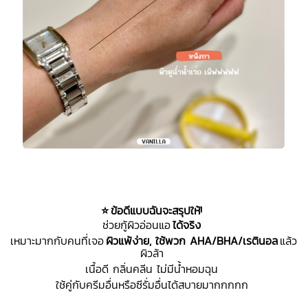
⭐
ข้อดีแบบฉันจะสรุปให้!
ช่วยกู้ผิวอ่อนแอ
ได้จริง
เหมาะมากกับคนที่เจอ
ผิวแพ้ง่าย
,
ใช้พวก
AHA/BHA/
เรตินอล
แล้ว
ผิวล้า
เนื้อดี กลิ่นคลีน ไม่มีน้ำหอมฉุน
ใช้คู่กับครีมอื่นหรือซีรั่มอื่นได้สบายมากกกกก