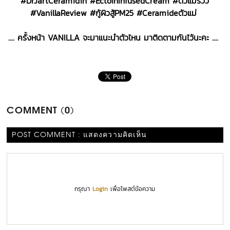
#DrJartCeramidin #EctoinInfusedCream #
ตัวแม่รีวิว
#VanillaReview #
กู้ผิวสู้
PM25 #Ceramide
ตัวแม่
.... ครั้งหน้า
VANILLA
จะมาแนะนำตัวไหน มาติดตามกันไว้นะคะ ....
COMMENT (0)
POST COMMENT : แสดงความคิดเห็น
กรุณา
Login
เพื่อโพสต์ข้อความ