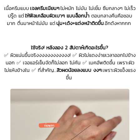
เนื้อครีมแบบ
เจลครีมเนียนๆ
ไม่หนัก ไม่มัน ไม่เยิ้ม ซึมกลางๆ ไม่เร็ว
ปรู๊ด แต่
ให้ฟีลเคลือบผิวเบาๆ แบบล็อกน้ำ
ตอนกลางคืนคือชอบ
มาก ตื่นมาหน้าไม่มัน แต่
นุ่ม+เด้ง+แต่งหน้าติดขึ้น
อีกตังหากกก
ใช้จริง! หลังลอง
2
สัปดาห์เกิดอะไรขึ้น
?
✅ ผิวแน่นขึ้นจริงงงงงงงงงงงง! ✅ ผิวไม่แดงง่ายเวลาออกไปข้าง
นอก ✅ เจอแอร์เย็นจัดก็ไม่ลอก ไม่คัน ✅ เมคอัพติดขึ้น เพราะผิว
ไม่แห้งข้างใน ✅ ที่สำคัญ...
สิวผดน้อยลงแบบ
งงๆ
เพราะผิวแข็งแรง
ขึ้น