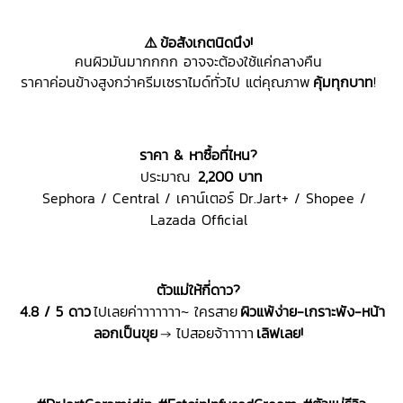
⚠️
ข้อสังเกตนิดนึง!
คนผิวมันมากกกก อาจจะต้องใช้แค่กลางคืน
ราคาค่อนข้างสูงกว่าครีมเซราไมด์ทั่วไป แต่คุณภาพ
คุ้มทุกบาท
!
ราคา
&
หาซื้อที่ไหน
?
ประมาณ
2,200
บาท
Sephora / Central / เคาน์เตอร์ Dr.Jart+ / Shopee /
Lazada Official
ตัวแม่ให้กี่ดาว
?
4.8 / 5
ดาว
ไปเลยค่าาาาาาา~ ใครสาย
ผิวแพ้ง่าย-เกราะพัง-หน้า
ลอกเป็นขุย
→ ไปสอยจ้าาาาา
เลิฟเลย!