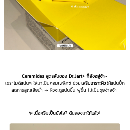
Ceramides
สูตรลับของ
Dr.Jart+
ก็ยังอยู่จ้า
~
เซราไมด์แน่นๆ ใส่มาเป็นคอมเพล็กซ์ ช่วย
เสริมเกราะผิว
ให้แน่นปึ้ก
ลดการสูญเสียน้ำ → ผิวจะดูแน่นขึ้น ฟูขึ้น ไม่เป็นขุยง่ายจ้า
✨
เนื้อครีมเป็นยังไง
?
ฉันลองมาให้แล้ว!