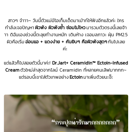
สาวๆ จ๋าาา~ วันนี้ตัวแม่มีไอเท็มเด็ดมาเม้าท์ให้ฟังอีกแล้วค่ะ ใคร
กำลังเจอปัญหา
ผิวพัง ผิวพังซ้ำ ซ่อมไม่ไหว
มารวมตัวตรงนี้เลยจ้า
าา ดิฉันเองช่วงนี้ตะลุยทำงานหนัก เดินห้าง เจอมลภาวะ ฝุ่น PM2.5
ผิวคือเริ่ม
อ่อนแอ + แดงง่าย + คันยิบๆ
คือผิวพังสุดๆ
กันไปเลย
ค่ะ
แต่แล้วก็ไปสอยตัวนี้มาค่ะ!
Dr.Jart+ Ceramidin™ Ectoin-Infused
Cream
ตัวใหม่ล่าสุดจากไลน์ Ceramidin ที่หลายคนเลิฟมากกก~
แต่รอบนี้เขาใส่ตัวเทพอย่าง
Ectoin
มาเพิ่มด้วยนะจ๊ะ