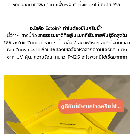
หยิบออกมาได้ฟีล “ฉันจะฟื้นฟูผิว!” ตั้งแต่ยังไม่เปิดใช้ 555
อะไรคือ
Ectoin?
ทำไมต้องมีในครีมนี้
?
นี่จ้าา~ สารนี้คือ
สารธรรมชาติที่อยู่ในแบคทีเรียสายพันธุ์อึดสุดใน
โลก
อยู่ได้แม้ในทะเลทราย / น้ำเกลือ / สภาพโหดๆ สุด! ดังนั้นเวลา
ใส่มาในครีม →
มันช่วยปกป้องเซลล์ผิวเราจากความเครียด
ที่เกิด
จาก UV, ฝุ่น, ความร้อน, หนาว, PM2.5 อะไรพวกนี้ได้เริ่ดมากกก