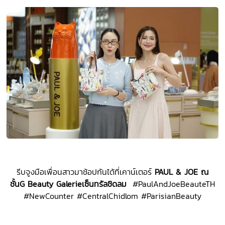
รีบจูงมือเพื่อนสาวมาช้อปกันได้ที่เคาน์เตอร์
PAUL & JOE
ณ
ชั้น
G
Beauty Galerie
เซ็นทรัลชิดลม
#PaulAndJoeBeauteTH
#NewCounter #CentralChidlom #ParisianBeauty