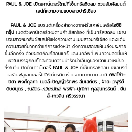
PAUL & JOE
เปิดเคาน์เตอร์ใหม่ที่เซ็นทรัลชิดลม ชวนสัมผัสมนต์
เสน่ห์ความงามแบบสาวปารีเซียง
PAUL & JOE
แบรนด์เครื่องสำอางจากฝรั่งเศสในเครือ
โอซีซี
กรุ๊ป
เปิดตัวเคาน์เตอร์ใหม่ตามคำเรียกร้อง ที่เซ็นทรัลชิดลม เชิญ
ชวนสาวๆมาสัมผัสเสน่ห์แห่งความงามแบบสาวปารีเซียง แต่งแต้ม
ความสวยที่มากกว่าแค่การแต่งหน้า ดึงความสดใสให้เปล่งประกาย
ขึ้นอีกครั้ง ด้วยผลิตภัณฑ์สกินแคร์ และเมคอัพที่เพิ่มความสดชื่นให้
ผิวในบรรจุภัณฑ์ที่สะท้อนความน่ารักน่าเอ็นดูของเจ้าแมวเหมียว
ซึ่งในวันเปิดตัวเคาน์เตอร์
PAUL & JOE
ที่เซ็นทรัลชิดลม เซเลบริตี้
และอินฟลูเอนเซอร์ได้ให้เกียรติมาร่วมงานมากมาย อาทิ
กิฟท์ซ่า
-
ปิยา
พงศ์กุลภา
,
เบลล์-
ปัญญ์วรัทพร ลิ่มเสถียร
,
ฝ้าย-เวฬุรีย์
ดิษยบุตร
,
ณฉัตร-
กวิยณัฎฐ์
,
พรฟ้า-ปุณิกา กุลสุนทรรัตน์
,
ยีน
ส์-เกวลิน ศรีวรรณา