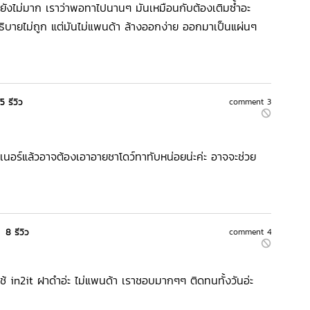
แต่ยังไม่มาก เราว่าพอทาไปนานๆ มันเหมือนกับต้องเติมซ้ำอะ
อธิบายไม่ถูก แต่มันไม่แพนด้า ล้างออกง่าย ออกมาเป็นแผ่นๆ
5 รีวิว
comment 3
ไลเนอร์แล้วอาจต้องเอาอายชาโดว์ทาทับหน่อยน่ะค่ะ อาจจะช่วย
|
8 รีวิว
comment 4
ช้ in2it ฝาดำอ่ะ ไม่แพนด้า เราชอบมากๆๆ ติดทนทั้งวันอ่ะ