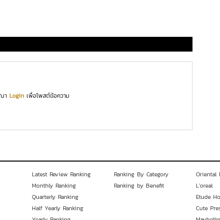
ุณา
Login
เพื่อโพสต์ข้อความ
Latest Review Ranking
Ranking By Category
Oriental 
Monthly Ranking
Ranking by Benefit
L'oreal
Quarterly Ranking
Etude H
Half Yearly Ranking
Cute Pre
Yearly Ranking
Maybelli