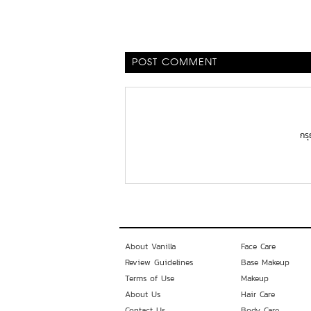
POST COMMENT
กร
About Vanilla
Face Care
Review Guidelines
Base Makeup
Terms of Use
Makeup
About Us
Hair Care
Contact Us
Body Care