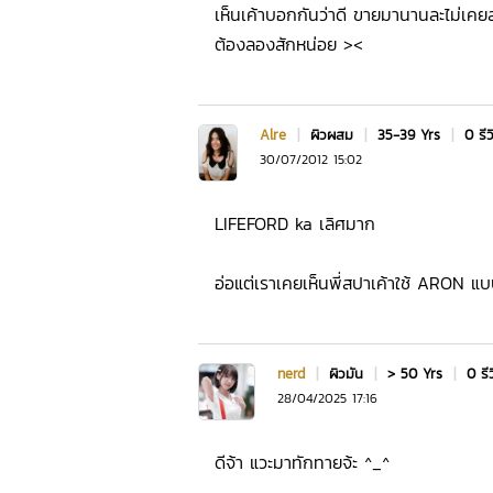
เห็นเค้าบอกกันว่าดี ขายมานานละไม่เค
ต้องลองสักหน่อย ><
Alre
|
ผิวผสม
|
35-39 Yrs
|
0 รีว
30/07/2012 15:02
LIFEFORD ka เลิศมาก
อ่อแต่เราเคยเห็นพี่สปาเค้าใช้ ARON
nerd
|
ผิวมัน
|
> 50 Yrs
|
0 รี
28/04/2025 17:16
ดีจ้า แวะมาทักทายจ้ะ ^_^