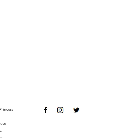
Princess
ouse
ss
ne