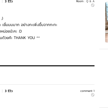
s
|
3 รีวิว
Room :
Q & A
;)
 เยิ้มมมมาก อย่างกะเพิ่งขึ้นจากกะทะ
หน่อยน้ะคะ :D
านด้วยค้ะ THANK YOU ^^
s
|
3 รีวิว
comment 1