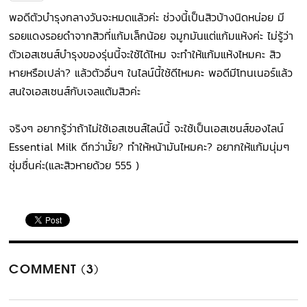
พอดีตัวบำรุงกลางวันจะหมดแล้วค่ะ ช่วงนี้เป็นสิวบ้างนิดหน่อย มี
รอยแดงรอยดำจากสิวที่แก้มเล็กน้อย จมูกมันแต่แก้มแห้งค่ะ ไม่รู้ว่า
ตัวเอสเซนส์บำรุงของรุ่นนี้จะใช้ได้ไหม จะทำให้แก้มแห้งไหมคะ สิว
หายหรือเปล่า? แล้วตัวอื่นๆ ในไลน์นี้ใช้ดีไหมคะ พอดีมีโทนเนอร์แล้ว
สนใจเอสเซนส์กับเจลแต้มสิวค่ะ
จริงๆ อยากรู้ว่าถ้าไม่ใช้เอสเซนส์ไลน์นี้ จะใช้เป็นเอสเซนส์ของไลน์
Essential Milk ดีกว่ามั้ย? ทำให้หน้ามันไหมคะ? อยากให้แก้มนุ่มๆ
ชุ่มชื่นค่ะ(และสิวหายด้วย 555 )
COMMENT (3)