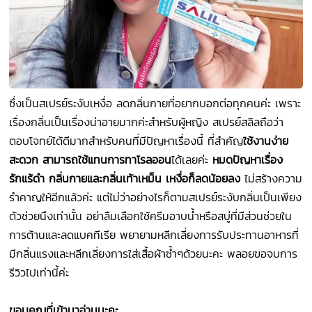
ซึ่งเป็นสเปรย์ระงับเหงื่อ ลดกลิ่นกายที่อยากบอกต่อทุกคนค่ะ เพราะ
เรื่องกลิ่นเป็นเรื่องน่าอายมากค่ะสำหรับผู้หญิง สเปรย์สลิลถือว่า
ตอบโจทย์ได้ดีมากสำหรับคนที่มีปัญหาเรื่องนี้ ที่สำคัญ
ใช้งานง่าย
สะดวก สามารถใช้แทนการทาโรลออน
ได้เลยค่ะ
หมดปัญหาเรื่อง
รักแร้ดำ กลิ่นกายและกลิ่นเท้าเหม็น เหงื่อก็ลดน้อยลง
ไม่สร้างความ
รำคาญให้อีกแล้วค่ะ แต่ไม่ว่าอย่างไรก็ตามสเปรย์ระงับกลิ่นเป็นเพียง
ตัวช่วยนึงเท่านั้น
อย่าลืมเลือกใช้ครีมอาบน้ำหรือสบู่ที่มีส่วนช่วยใน
การต้านและลดแบคทีเรีย พยายามหลีกเลี่ยงการรับประทานอาหารที่
มีกลิ่นแรงและหลีกเลี่ยงการใส่เสื้อผ้าซ้ำๆด้วยนะคะ พลอยขอจบการ
รีวิวไปเท่านี้ค่ะ
ขอบคุณที่เข้ามาอ่านนะคะ