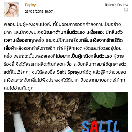
Paploy
Room :
Review
23/08/2018 16:07
พลอยเป็นผู้หญิงคนนึงค่ะ ที่ชื่นชอบการออกกำลังกายเป็นอย่าง
มาก และมักจะพบเจอ
ปัญหาด้านกลิ่นตัวแรง เหงื่อเยอะ
มี
กลิ่นตัว
เวลาเหงื่อออก
ทุกครั้ง ไหนจะมีปัญหาเรื่อง
กลิ่นเหงื่อจากรักแร้ติด
เสื้อผ้า
หลังออกกำลังกายอีก ทำให้รู้สึกหงุดหงิดและกังวลอยู่บ่อย
ครั้ง เพราะฉะนั้นพลอยเองก็
ไม่อยากเป็นผู้หญิงกลิ่นตัวแรง
ผู้ชาย
ร้องยี้ จึงได้สรรหาผลิตภัณฑ์ลดเหงื่อ ระงับกลิ่นกายมาใช้ดูหลายตัว
แต่ก็ไม่เวิร์คค่ะ จนได้ลองซื้อ
Salil Spray
มาใช้ดู แล้วรู้สึกว่าช่วยลด
เหงื่อและระงับกลิ่นไม่พึงประสงค์ได้ดีมาก จึงอยากมาบอกต่อให้ทุก
คนได้อ่านกันดูค่า