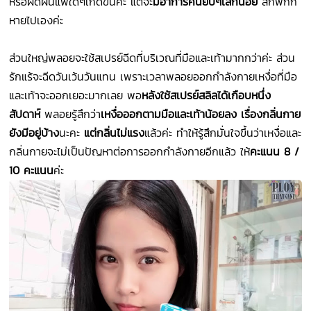
หรือผดผื่นแพ้ใดๆเกิดขึ้นค่ะ แต่จะ
มีอาการคันยิบๆเล็กน้อย
สักพักก็
หายไปเองค่ะ
ส่วนใหญ่พลอยจะใช้สเปรย์ฉีดที่บริเวณที่มือและเท้ามากกว่าค่ะ ส่วน
รักแร้จะฉีดวันเว้นวันแทน เพราะเวลาพลอยออกกำลังกายเหงื่อที่มือ
และเท้าจะออกเยอะมากเลย พอ
หลังใช้สเปรย์สลิลได้เกือบหนึ่ง
สัปดาห์
พลอยรู้สึกว่า
เหงื่อออกตามมือและเท้าน้อยลง เรื่องกลิ่นกาย
ยังมีอยู่บ้าง
นะคะ
แต่กลิ่นไม่แรง
แล้วค่ะ ทำให้รู้สึกมั่นใจขึ้นว่าเหงื่อและ
กลิ่นกายจะไม่เป็นปัญหาต่อการออกกำลังกายอีกแล้ว ให้
คะแนน 8 /
10 คะแนน
ค่ะ