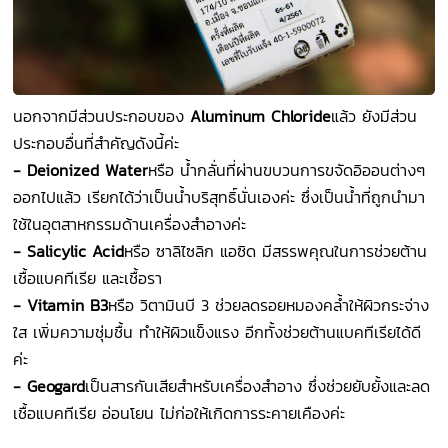
นอกจากมีส่วนประกอบของ
Aluminum Chloride
แล้ว ยังมีส่วน
ประกอบอื่นที่สำคัญดังนี้ค่ะ
-
Deionized Water
หรือ น้ำกลั่นที่ผ่านขบวนการขจัดอิออนต่างๆ
ออกไปแล้ว เรียกได้ว่าเป็นน้ำบริสุทธิ์นั่นเองค่ะ ซึ่งเป็นน้ำที่ถูกนำมา
ใช้ในอุตสาหกรรมด้านเครื่องสำอางค่ะ
-
Salicylic Acid
หรือ ซาลิไซลิก แอซิด มีสรรพคุณในการช่วยต้าน
เชื้อแบคทีเรีย และเชื้อรา
-
Vitamin B
3
หรือ วิตามินบี 3 ช่วยลดรอยหมองคล้ำให้ผิวกระจ่าง
ใส เพิ่มความชุ่มชื้น ทำให้ผิวแข็งแรง อีกทั้งช่วยต้านแบคทีเรียได้ดี
ค่ะ
-
Geogard
เป็นสารกันเสียสำหรับเครื่องสำอาง ซึ่งช่วยยับยั้งและลด
เชื้อแบคทีเรีย อ่อนโยน ไม่ก่อให้เกิดการระคายเคืองค่ะ