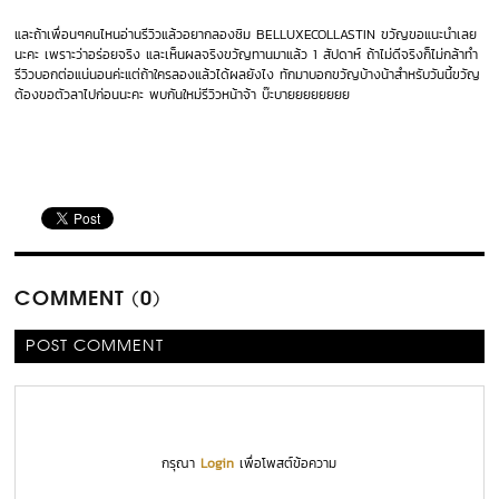
และถ้าเพื่อนๆคนไหนอ่านรีวิวแล้วอยากลองชิม BELLUXECOLLASTIN
ขวัญขอแนะนำเลย
นะคะ เพราะว่าอร่อยจริง และเห็นผลจริงขวัญทานมาแล้ว 1 สัปดาห์ ถ้าไม่ดีจริงก็ไม่กล้าทำ
รีวิวบอกต่อแน่นอนค่ะแต่ถ้าใครลองแล้วได้ผลยังไง ทักมาบอกขวัญบ้างน้าสำหรับวันนี้ขวัญ
ต้องขอตัวลาไปก่อนนะคะ พบกันใหม่รีวิวหน้าจ้า บ๊ะบายยยยยยยย
COMMENT (0)
POST COMMENT
กรุณา
Login
เพื่อโพสต์ข้อความ