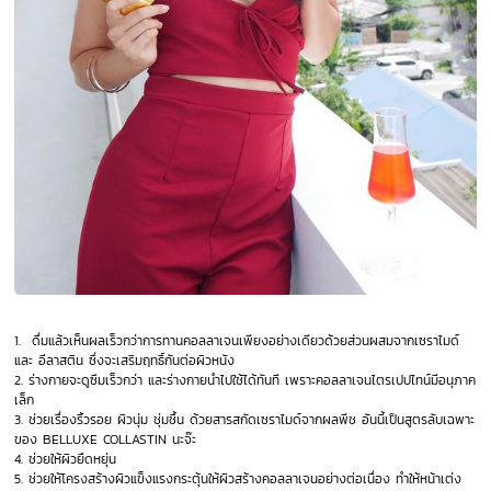
1.
ดื่มแล้วเห็นผลเร็วกว่าการทานคอลลาเจนเพียงอย่างเดียวด้วยส่วนผสมจากเซราไมด์
และ อีลาสติน ซึ่งจะเสริมฤทธิ์กันต่อผิวหนัง
2.
ร่างกายจะดูซึมเร็วกว่า และร่างกายนำไปใช้ได้ทันที เพราะคอลลาเจนไตรเปปไทน์มีอนุภาค
เล็ก
3. ช่วยเรื่องริ้วรอย ผิวนุ่ม ชุ่มชื้น ด้วยสารสกัดเซราไมด์จากผลพีช อันนี้เป็นสูตรลับเฉพาะ
ของ BELLUXE COLLASTIN นะจ๊ะ
4. ช่วยให้ผิวยืดหยุ่น
5. ช่วยให้โครงสร้างผิวแข็งแรงกระตุ้นให้ผิวสร้างคอลลาเจนอย่างต่อเนื่อง ทำให้หน้าเต่ง