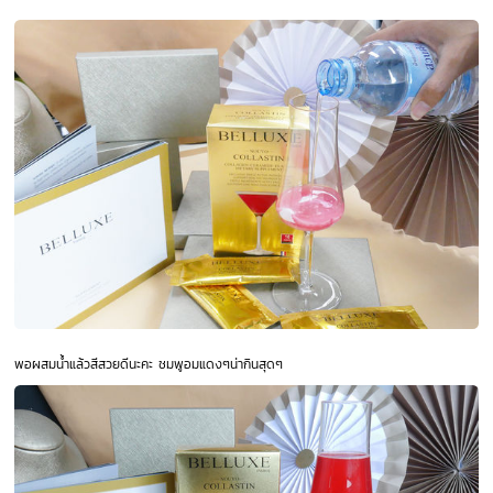
พอผสมน้ำแล้วสีสวยดีนะคะ ชมพูอมแดงๆน่ากินสุดๆ