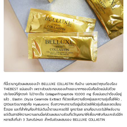
ที่นี้เรามาดูส่วนผสมของเจ้า BELLUXE COLLASTIN
กันบ้าง บอกเลยว่าคุณต้องร้อง
THEBEST แน่นอนจ้า เพราะส่วนประกอบของเค้าเยอะมากๆซองนึงคืออัดแน่นไปด้วย
ประโยชน์ที่คู่ควรค่ะ ไม่ว่าจะเป็น CollagenTripeptide 10,000 mg ซึ่งแน่นอนว่าต้องมีอยู่
แล้ว , Elastin ,Oryza Ceramide Exttract ที่ช่วยเพิ่มความยืดหยุ่นและความชุ่มชื้นให้ผิว ,
Q10และปังมากสุดคือ Hyaluronic ซึ่งสาวๆคงทราบดีอยู่แล้วช่วยให้ผิวชุ่มชื่นและลดเลือน
ริ้วรอย และที่สำคัญคือเค้าไม่เติมน้ำตาลนะคะแต่ใช้ ซูคราโลส แทนคือนางจะไม่ให้พลังงาน
แต่เป็นสารให้ความหวานแทนนี่แค่ส่วนผสมบางส่วนที่ขวัญยกมาให้เพื่อนๆฟังกันนะคะยังมีอีก
หลายสิ่งที่เล่า 3 วันคงไม่หมด สำหรับส่วนผสมของ BELLUXE COLLASTIN