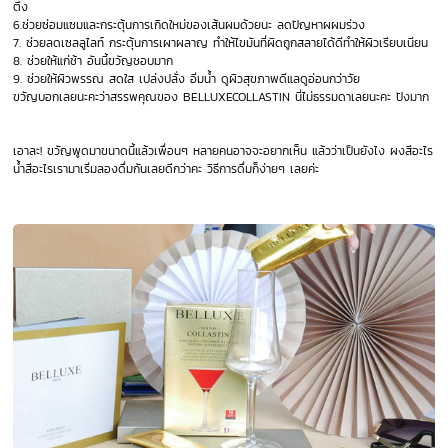
ตึง
6.ช่วยซ่อมแซมและกระตุ้นการเกิดใหม่ของเส้นผมด้วยนะ ลดปัญหาผผมร่วง
7. ช่วยลดเซลลูไลท์ กระตุ้นการเผาผลาญ ทำให้ไขมันที่ผิดถูกสลายได้ดีทำให้ผิวเรียบเนียน
8. ช่วยให้แก่ช้า อันนี้ขวัญชอบมาก
9. ช่วยให้ผิวพรรณ สดใส เปล่งปลั่ง อิ่มน้ำ ดูผิวสุขภาพดีแลดูอ่อนกว่าวัย
ขวัญบอกเลยนะคะว่าสรรพคุณของ BELLUXECOLLASTIN
นี่ไม่ธรรมดาเลยนะคะ ปังมาก
เอาละ!
ขวัญพูดมาขนาดนี้แล้วเพื่อนๆ หลายคนอาจจะอยากเห็น แล้วว่าเป็นยังไง ผงสีอะไร
น้ำสีอะไรเรามาเริ่มลองดื่มกันเลยดีกว่าคะ วิธีการดื่มก็ง่ายๆ เลยค่ะ