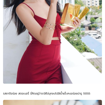
รสชาติอร่อย สตอเบอรี่ นี่คิดอยู่ว่าจะใส่ไข่มุกลงไปใส่น้ำแข็งคงอร่อยน่าดู 55555