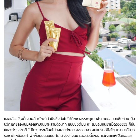
และแล้วขวัญก็เจอผลิตภัณฑ์ตัวนึงซึ่งยังไม่ได้ศึกษาสรรพคุณอะไรมากขอลองชิมก่อน คือ
ขวัญเคยลองชิมคอลลาเจนมาหลายตัวมาก แบบชงดื่มนะคะ ไม่ชอบกินยาเม็ด555555 ก็นั่น
แหละค่ะ รสชาติ ไม่ไหว กระเดือกไม่ลงเลยค่ะเคยเจอคอลลาเจนแบรนด์นึงโฆษณามาดีมาก
รสชาติเหมือน:-) พักก๊อนนนนนนน ไม่ได้จริงๆจนมาเจอตัวนี้แหละ ขวัญยกให้เป็นคอลลา