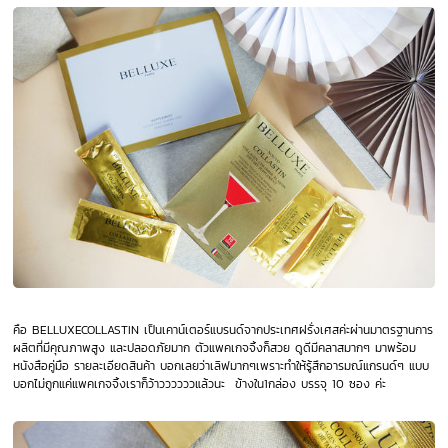
คือ BELLUXECOLLASTIN
เป็นเคาน์เตอร์แบรนด์จากประเทศฝรั่งเศสค่ะผ่านมาตรฐานการ
ผลิตที่มีคุณภาพสูง และปลอดภัยมาก ตัวแพคเกจจิ้งก็สวย ดูดีมีคลาสมากๆ มาพร้อม
หนังสือคู่มือ รายละเอียดสินค้า บอกเลยว่าเลิฟมากๆเพราะทำให้รู้สึกอารมณ์แกรนด์ๆ แบบ
บอกไม่ถูกแค่แพคเกจจิ้งเราก็ว้าววววววแล้วนะ ข้างใน1กล่อง บรรจุ 10 ซอง ค่ะ