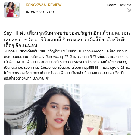
KONGKWAN REVIEW
Room :
Review
11/09/2020 17:00
Say Hi
ค่ะ เพื่อนๆกลับมาพบกับของขวัญกันอีกแล้วนะคะ เช่น
เคยค่ะ ถ้าขวัญมารีวิวแบบนี้ รับรองเลยว่าวันนี้ต้องมีอะไรดีๆ
เด็ดๆ อีกแน่นอน
ในทุกๆ ปี ของเดือนกันยายน ขวัญก็จะแก่ขึ้นไปอีก1 ปี แงงงงงงงงๆ และก็เดินทางมา
ถึงเดือนกันยายน จนได้นะฮ่ะ ปีนี้ขวัญอายุ 27 ปี แล้ว อีกแค่ 3 ปีจะขึ้นเลขสามสิบยังแจ๋ว
แล้วจ้า OMG!!!
เพื่อนๆ หลายคนบอกให้เราหาอาหารเสริมมาบำรุงตัวเองได้แล้วปกติขวัญ
เป็นคนไม่ค่อยชอบทาครีม ไม่ชอบกินยาเม็ดด้วย เรื่องมากสุด55555+ แต่อายุหลัง 25 คือ
ไปไวมากเราคงต้องทำตามคำแนะนำของเพื่อนๆ บ้างแล้ว จึงมองหาคอลลาเจน วิตามิน
ครีมบำรุงต่างๆนาๆ เข้ามาใช้ ค่ะ