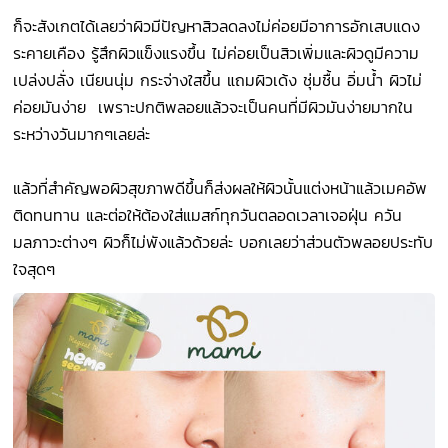
ก็จะสังเกตได้เลยว่าผิวมีปัญหาสิวลดลงไม่ค่อยมีอาการอักเสบแดง
ระคายเคือง รู้สึกผิวแข็งแรงขึ้น ไม่ค่อยเป็นสิวเพิ่มและผิวดูมีความ
เปล่งปลั่ง เนียนนุ่ม กระจ่างใสขึ้น แถมผิวเด้ง ชุ่มชื้น อิ่มน้ำ ผิวไม่
ค่อยมันง่าย เพราะปกติพลอยแล้วจะเป็นคนที่มีผิวมันง่ายมากใน
ระหว่างวันมากๆเลยล่ะ
แล้วที่สำคัญพอผิวสุขภาพดีขึ้นก็ส่งผลให้ผิวนั้นแต่งหน้าแล้วเมคอัพ
ติดทนทาน และต่อให้ต้องใส่แมสก์ทุกวันตลอดเวลาเจอฝุ่น ควัน
มลภาวะต่างๆ ผิวก็ไม่พังแล้วด้วยล่ะ บอกเลยว่าส่วนตัวพลอยประทับ
ใจสุดๆ