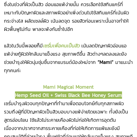
ซึ่งในช่วงที่ผิวเป็นสิว อ่อนแอแพ้ง่ายนั้น ควรเลือกใช้สกินแคร์ที่
เหมาะกับปัญหาผิวและสภาพผิวอย่าเพิ่งด่วนไปใช้สกินแคร์ที่เน้นผิว
กระจ่างใส ผลัดเซลล์ผิว เน้นลดจุด รอยสิวก่อนเพราะนั้นอาจทำให้
ผิวฟื้นฟูไม่ทัน พาลจะพังกันซ้ำไปอีก
แล้วในวันนี้พลอยก็มี
เซรั่มเพื่อคนเป็นสิว
เน้นลดปัญหาผิวอ่อนแอ
แพ้ง่ายกู้ผิวให้กลับมาแข็งแรง สุขภาพดีขึ้น สิวต่างๆลดลงและยัง
ช่วยบำรุงให้ผิวนุ่มชุ่มชื้นจากแบรนด์น้องใหม่จาก
“Mami”
มาแนะนำ
ทุกคนค่ะ
Mami Magical Moment
Hemp Seed Oil + Swiss Black Bee Honey Serum
เซรั่มบำรุงผิวจบทุกปัญหาที่ทำมาเพื่อตอบโจทย์กับทุกสภาพผิว
รวมถึงผู้ที่มีปัญหาผิวเป็นสิวบอบบางแพ้ง่ายโดยเฉพาะ ทั้งยังเป็น
สูตรอ่อนโยน ใช้แล้วไม่ระคายเคืองผิวไม่ก่อให้เกิดการอุดตัน
เนื่องจากปราศจากสารระคายเคืองที่ก่อให้เกิดการแพ้และยังมี
คุณสมบัติที่ช่วยบำรุง ฟื้นฟูผิวที่อ่อนแอให้กลับมาแข็งแรง สุขภาพดี