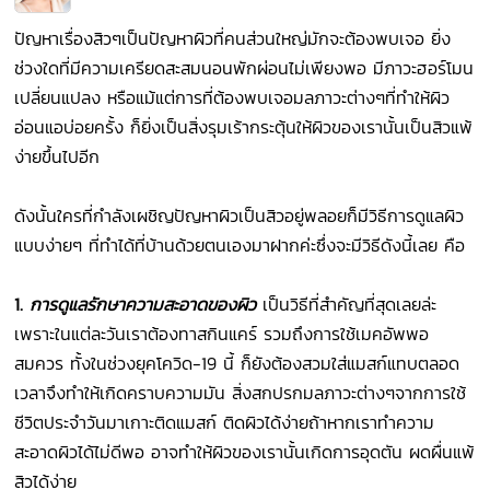
ปัญหาเรื่องสิวๆเป็นปัญหาผิวที่คนส่วนใหญ่มักจะต้องพบเจอ ยิ่ง
ช่วงใดที่มีความเครียดสะสมนอนพักผ่อนไม่เพียงพอ มีภาวะฮอร์โมน
เปลี่ยนแปลง หรือแม้แต่การที่ต้องพบเจอมลภาวะต่างๆที่ทำให้ผิว
อ่อนแอบ่อยครั้ง ก็ยิ่งเป็นสิ่งรุมเร้ากระตุ้นให้ผิวของเรานั้นเป็นสิวแพ้
ง่ายขึ้นไปอีก
ดังนั้นใครที่กำลังเผชิญปัญหาผิวเป็นสิวอยู่พลอยก็มีวิธีการดูแลผิว
แบบง่ายๆ ที่ทำได้ที่บ้านด้วยตนเองมาฝากค่ะซึ่งจะมีวิธีดังนี้เลย คือ
1.
การดูแลรักษาความสะอาดของผิว
เป็นวิธีที่สำคัญที่สุดเลยล่ะ
เพราะในแต่ละวันเราต้องทาสกินแคร์ รวมถึงการใช้เมคอัพพอ
สมควร ทั้งในช่วงยุคโควิด-19 นี้ ก็ยังต้องสวมใส่แมสก์แทบตลอด
เวลาจึงทำให้เกิดคราบความมัน สิ่งสกปรกมลภาวะต่างๆจากการใช้
ชีวิตประจำวันมาเกาะติดแมสก์ ติดผิวได้ง่ายถ้าหากเราทำความ
สะอาดผิวได้ไม่ดีพอ อาจทำให้ผิวของเรานั้นเกิดการอุดตัน ผดผื่นแพ้
สิวได้ง่าย