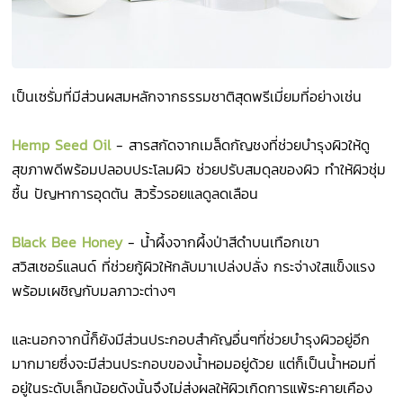
เป็นเซรั่มที่มีส่วนผสมหลักจากธรรมชาติสุดพรีเมี่ยมที่อย่างเช่น
Hemp Seed Oil
-
สารสกัดจากเมล็ดกัญชงที่ช่วยบำรุงผิวให้ดู
สุขภาพดีพร้อมปลอบประโลมผิว ช่วยปรับสมดุลของผิว ทำให้ผิวชุ่ม
ชื้น ปัญหาการอุดตัน สิวริ้วรอยแลดูลดเลือน
Black Bee Honey
-
น้ำผึ้งจากผึ้งป่าสีดำบนเทือกเขา
สวิสเซอร์แลนด์ ที่ช่วยกู้ผิวให้กลับมาเปล่งปลั่ง กระจ่างใสแข็งแรง
พร้อมเผชิญกับมลภาวะต่างๆ
และนอกจากนี้ก็ยังมีส่วนประกอบสำคัญอื่นๆที่ช่วยบำรุงผิวอยู่อีก
มากมายซึ่งจะมีส่วนประกอบของน้ำหอมอยู่ด้วย แต่ก็เป็นน้ำหอมที่
อยู่ในระดับเล็กน้อยดังนั้นจึงไม่ส่งผลให้ผิวเกิดการแพ้ระคายเคือง