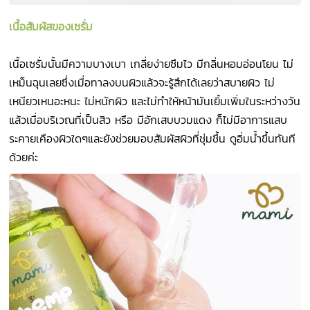
เนื้อสัมผัสของเซรั่ม
เนื้อเซรั่มนั้นมีความบางเบา เกลี่ยง่ายซึมไว มีกลิ่นหอมอ่อนโยน ไม่
เหม็นฉุนเลยซึ่งเมื่อทาลงบนผิวแล้วจะรู้สึกได้เลยว่าสบายผิว ไม่
เหนียวเหนอะหนะ ไม่หนักผิว และไม่ทำให้หน้ามันเยิ้มเพิ่มในระหว่างวัน
แล้วเมื่อบริเวณที่เป็นสิว หรือ มีอักเสบบวมแดง ก็ไม่มีอาการแสบ
ระคายเคืองผิวใดๆและยังช่วยมอบสัมผัสผิวที่ชุ่มชื้น ดูอิ่มน้ำขึ้นทันที
ด้วยค่ะ