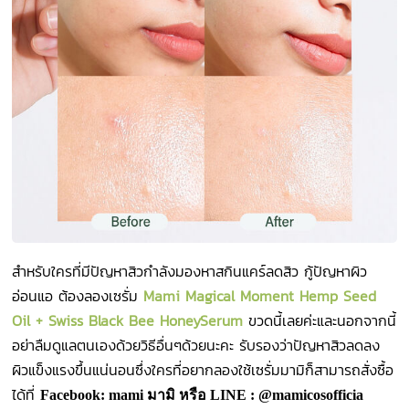
สำหรับใครที่มีปัญหาสิวกำลังมองหาสกินแคร์ลดสิว กู้ปัญหาผิว
อ่อนแอ ต้องลองเซรั่ม
Mami Magical Moment Hemp Seed
Oil + Swiss Black Bee HoneySerum
ขวดนี้เลยค่ะและนอกจากนี้
อย่าลืมดูแลตนเองด้วยวิธีอื่นๆด้วยนะคะ รับรองว่าปัญหาสิวลดลง
ผิวแข็งแรงขึ้นแน่นอนซึ่งใครที่อยากลองใช้เซรั่มมามิก็สามารถสั่งซื้อ
ได้ที่
Facebook: mami มามิ หรือ LINE : @mamicosofficia