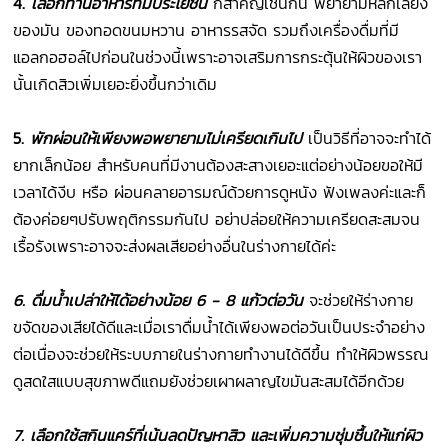
4.
เลือกทานอาหารที่มีประโยชน์
ก็สำคัญเช่นกัน พยายามหลีกเลี่ยง
ของมัน ของทอดขนมหวาน อาหารรสจัด รวมถึงเครื่องดื่มที่มี
แอลกอฮอล์ไปก่อนในช่วงนี้เพราะอาจเสริมการกระตุ้นให้ผิวของเรา
นั้นเกิดสิวเพิ่มเยอะยิ่งขึ้นกว่าเดิม
5.
พักผ่อนให้เพียงพอพยายามไม่เครียดเกินไป
เป็นวิธีที่อาจจะทำได้
ยากเล็กน้อย สำหรับคนที่มีงานต้องสะสางเยอะแต่อย่างน้อยขอให้มี
เวลาได้งีบ หรือ ผ่อนคลายอารมณ์ด้วยการดูหนัง ฟังเพลงค่ะและก็
ต้องค่อยๆปรับพฤติกรรมกันไป อย่าปล่อยให้ความเครียดสะสมจน
เรื้อรังเพราะอาจจะส่งผลเสียอย่างอื่นในร่างกายได้ค่ะ
6.
ดื่มน้ำเปล่าให้ได้อย่างน้อย
6 - 8
แก้วต่อวัน
จะช่วยให้ร่างกาย
ขจัดของเสียได้ดีและเมื่อเราดื่มน้ำได้เพียงพอต่อวันเป็นประจำอย่าง
ต่อเนื่องจะช่วยให้ระบบภายในร่างกายทำงานได้ดีขึ้น ทำให้ผิวพรรณ
ดูสดใสแบบสุขภาพดีแถมยังช่วยเผาผลาญไขมันสะสมได้อีกด้วย
7.
เลือกใช้สกินแคร์ที่เน้นลดปัญหาสิว และเพิ่มความชุ่มชื้นให้แก่ผิว