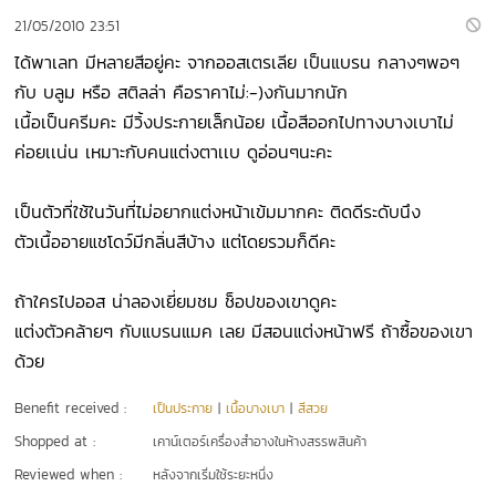
21/05/2010 23:51
ได้พาเลท มีหลายสีอยู่คะ จากออสเตรเลีย เป็นแบรน กลางๆพอๆ
กับ บลูม หรือ สติลล่า คือราคาไม่:-)งกันมากนัก
เนื้อเป็นครีมคะ มีวิ้งประกายเล็กน้อย เนื้อสีออกไปทางบางเบาไม่
ค่อยเเน่น เหมาะกับคนแต่งตาเเบ ดูอ่อนๆนะคะ
เป็นตัวที่ใช้ในวันที่ไม่อยากแต่งหน้าเข้มมากคะ ติดดีระดับนึง
ตัวเนื้ออายแชโดว์มีกลิ่นสีบ้าง แต่โดยรวมก็ดีคะ
ถ้าใครไปออส น่าลองเยี่ยมชม ช็อปของเขาดูคะ
แต่งตัวคล้ายๆ กับแบรนแมค เลย มีสอนแต่งหน้าฟรี ถ้าซื้อของเขา
ด้วย
Benefit received :
เป็นประกาย
|
เนื้อบางเบา
|
สีสวย
Shopped at :
เคาน์เตอร์เครื่องสำอางในห้างสรรพสินค้า
Reviewed when :
หลังจากเริ่มใช้ระยะหนึ่ง