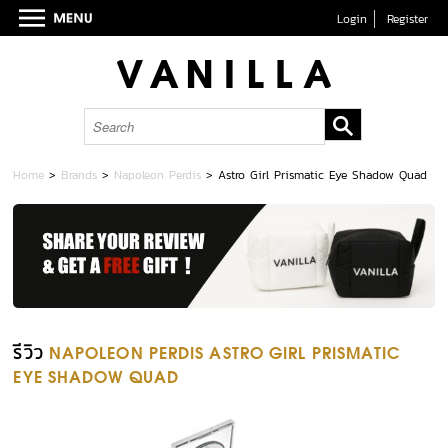
Login
Register
Home
>
Brands
>
Napoleon Perdis
>
Astro Girl Prismatic Eye Shadow Quad
รีวิว
NAPOLEON PERDIS ASTRO GIRL PRISMATIC
EYE SHADOW QUAD