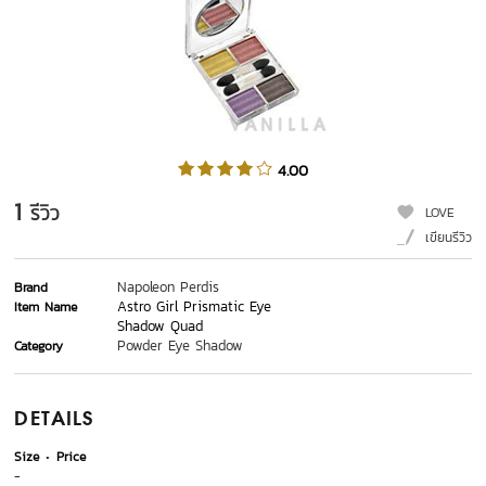
4.00
1
รีวิว
LOVE
เขียนรีวิว
Napoleon Perdis
Brand
Astro Girl Prismatic Eye
Item Name
Shadow Quad
Powder Eye Shadow
Category
DETAILS
Size
Price
-