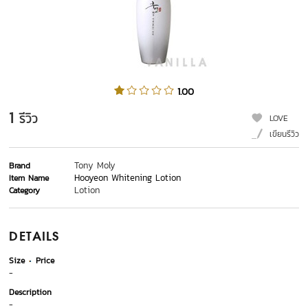
1.00
1
รีวิว
LOVE
เขียนรีวิว
Tony Moly
Brand
Hooyeon Whitening Lotion
Item Name
Lotion
Category
DETAILS
Size
Price
-
Description
-