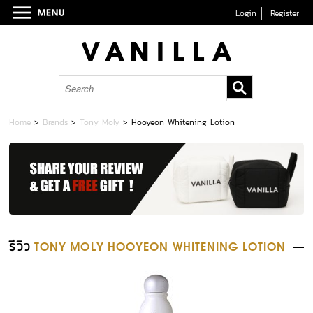
Login
Register
Home
>
Brands
>
Tony Moly
>
Hooyeon Whitening Lotion
รีวิว
TONY MOLY HOOYEON WHITENING LOTION